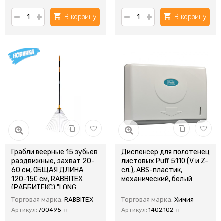
В корзину
В корзину
Грабли веерные 15 зубьев
Диспенсер для полотенец
раздвижные, захват 20-
листовых Puff 5110 (V и Z-
60 см, ОБЩАЯ ДЛИНА
сл.), ABS-пластик,
120-150 см, RABBITEX
механический, белый
(РАББИТЕКС) "LONG
HANDLE"
Торговая марка:
RABBITEX
Торговая марка:
Химия
Артикул:
700495-н
Артикул:
1402.102-н