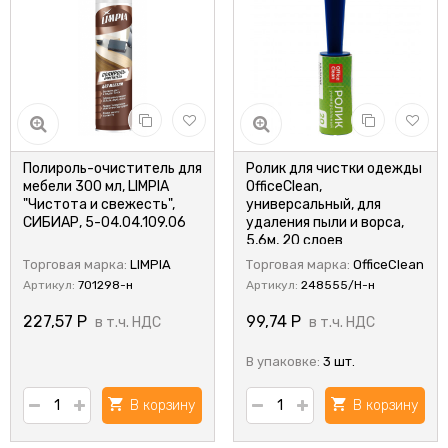
Полироль-очиститель для
Ролик для чистки одежды
мебели 300 мл, LIMPIA
OfficeClean,
"Чистота и свежесть",
универсальный, для
СИБИАР, 5-04.04.109.06
удаления пыли и ворса,
5,6м, 20 слоев
Торговая марка:
LIMPIA
Торговая марка:
OfficeClean
Артикул:
701298-н
Артикул:
248555/Н-н
227,57
Р
99,74
Р
в т.ч. НДС
в т.ч. НДС
В упаковке:
3 шт.
В корзину
В корзину