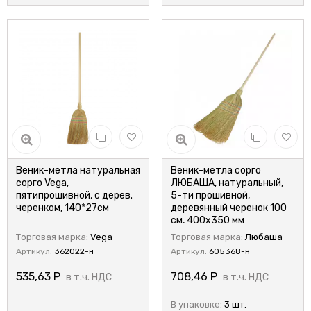
Веник-метла натуральная
Веник-метла сорго
сорго Vega,
ЛЮБАША, натуральный,
пятипрошивной, с дерев.
5-ти прошивной,
черенком, 140*27см
деревянный черенок 100
см, 400х350 мм
Торговая марка:
Vega
Торговая марка:
Любаша
Артикул:
362022-н
Артикул:
605368-н
535,63
Р
708,46
Р
в т.ч. НДС
в т.ч. НДС
В упаковке:
3 шт.