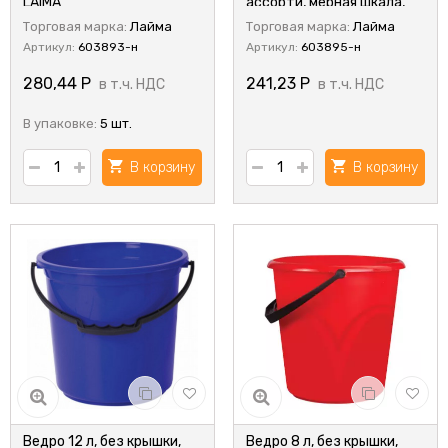
LAIMA
ассорти, мерная шкала,
ЛАЙМА
Торговая марка:
Лайма
Торговая марка:
Лайма
Артикул:
603893-н
Артикул:
603895-н
280,44
Р
241,23
Р
в т.ч. НДС
в т.ч. НДС
В упаковке:
5 шт.
В корзину
В корзину
Ведро 12 л, без крышки,
Ведро 8 л, без крышки,