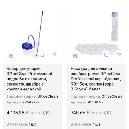
Набор для уборки
Насадка для цельной
OfficeClean Professional
швабры-рамки OfficeClean
ведро 6л с отжимом,
Professional кар-н\завяз.,
самоотж. швабра с
90*15см, хлопок (ворс
круглой насадкой
3,5*6см), белая
Торговая марка:
OfficeClean
Торговая марка:
OfficeClean
Артикул:
295492-н
Артикул:
303087-н
4 173,98
Р
745,66
Р
в т.ч. НДС
в т.ч. НДС
В упаковке:
1 шт.
В упаковке:
1 шт.