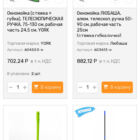
Окномойка (стяжка +
Окномойка ЛЮБАША,
губка), ТЕЛЕСКОПИЧЕСКАЯ
алюм. телескоп. ручка 50-
РУЧКА, 75-130 см, рабочая
90 см, рабочая часть
часть 24,5 см, YORK
25см
(стяжка,губка,ручка)
Торговая марка:
YORK
Торговая марка:
Любаша
Артикул:
604553-н
Артикул:
603613-н
702,24
Р
882,12
Р
в т.ч. НДС
в т.ч. НДС
В упаковке:
2 шт.
В корзину
В корзину