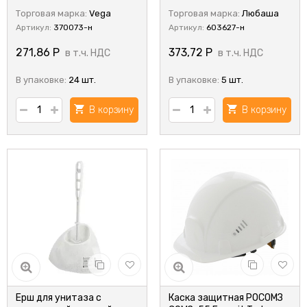
Торговая марка:
Vega
Торговая марка:
Любаша
Артикул:
370073-н
Артикул:
603627-н
271,86
Р
373,72
Р
в т.ч. НДС
в т.ч. НДС
В упаковке:
24 шт.
В упаковке:
5 шт.
В корзину
В корзину
Ерш для унитаза с
Каска защитная РОСОМЗ