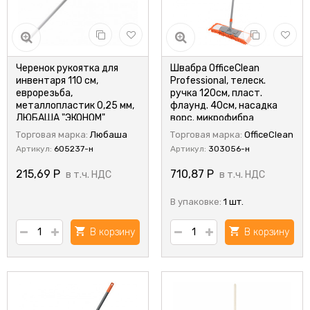
Черенок рукоятка для
Швабра OfficeClean
инвентаря 110 см,
Professional, телеск.
еврорезьба,
ручка 120см, пласт.
металлопластик 0,25 мм,
флаунд. 40см, насадка
ЛЮБАША "ЭКОНОМ"
ворс. микрофибра
(ИТАЛИЯ)
(карманы)
Торговая марка:
Любаша
Торговая марка:
OfficeClean
Артикул:
605237-н
Артикул:
303056-н
215,69
Р
710,87
Р
в т.ч. НДС
в т.ч. НДС
В упаковке:
1 шт.
В корзину
В корзину