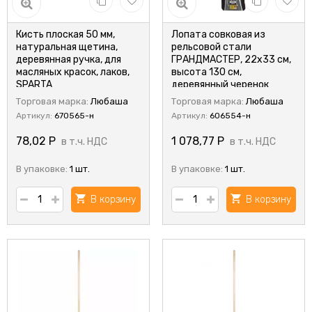
Кисть плоская 50 мм,
Лопата совковая из
натуральная щетина,
рельсовой стали
деревянная ручка, для
ГРАНДМАСТЕР, 22х33 см,
масляных красок, лаков,
высота 130 см,
SPARTA
деревянный черенок
Торговая марка:
Любаша
Торговая марка:
Любаша
Артикул:
670565-н
Артикул:
606554-н
78,02
Р
1 078,77
Р
в т.ч. НДС
в т.ч. НДС
В упаковке:
1 шт.
В упаковке:
1 шт.
В корзину
В корзину