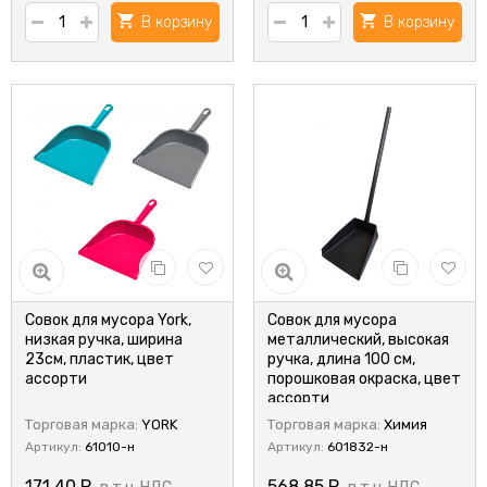
В корзину
В корзину
Совок для мусора York,
Совок для мусора
низкая ручка, ширина
металлический, высокая
23см, пластик, цвет
ручка, длина 100 см,
ассорти
порошковая окраска, цвет
ассорти
Торговая марка:
YORK
Торговая марка:
Химия
Артикул:
61010-н
Артикул:
601832-н
171,40
Р
568,85
Р