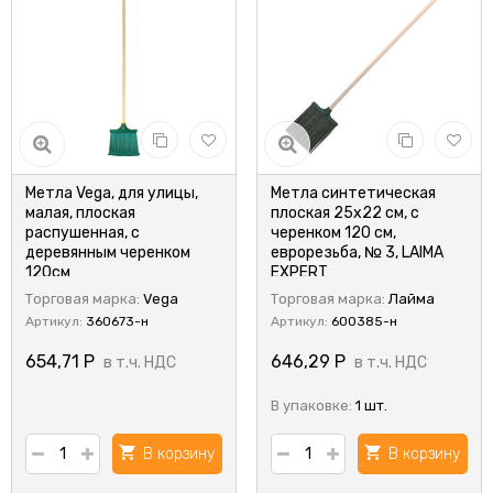
Метла Vega, для улицы,
Метла синтетическая
малая, плоская
плоская 25х22 см, с
распушенная, с
черенком 120 см,
деревянным черенком
еврорезьба, № 3, LAIMA
120см
EXPERT
Торговая марка:
Vega
Торговая марка:
Лайма
Артикул:
360673-н
Артикул:
600385-н
654,71
Р
646,29
Р
в т.ч. НДС
в т.ч. НДС
В упаковке:
1 шт.
В корзину
В корзину