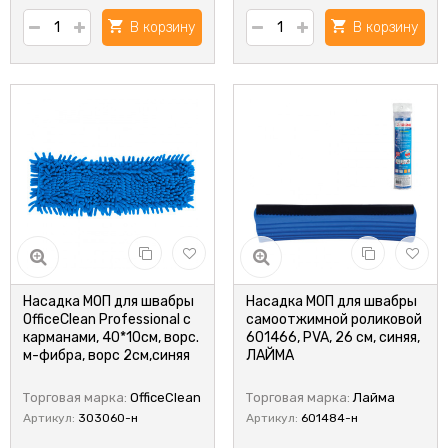
В корзину
В корзину
Насадка МОП для швабры
Насадка МОП для швабры
OfficeClean Professional c
самоотжимной роликовой
карманами, 40*10см, ворс.
601466, PVA, 26 см, синяя,
м-фибра, ворс 2см,синяя
ЛАЙМА
Торговая марка:
OfficeClean
Торговая марка:
Лайма
Артикул:
303060-н
Артикул:
601484-н