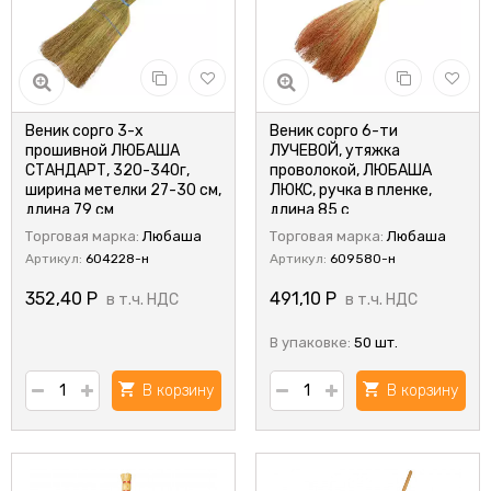
Веник сорго 3-х
Веник сорго 6-ти
прошивной ЛЮБАША
ЛУЧЕВОЙ, утяжка
СТАНДАРТ, 320-340г,
проволокой, ЛЮБАША
ширина метелки 27-30 см,
ЛЮКС, ручка в пленке,
длина 79 см
длина 85 с
Торговая марка:
Любаша
Торговая марка:
Любаша
Артикул:
604228-н
Артикул:
609580-н
352,40
Р
491,10
Р
в т.ч. НДС
в т.ч. НДС
В упаковке:
50 шт.
В корзину
В корзину