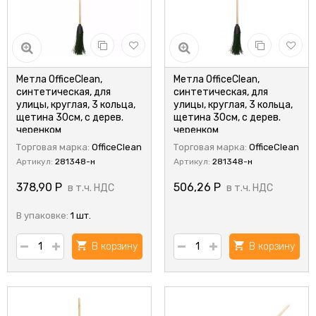
Метла OfficeClean,
Метла OfficeClean,
синтетическая, для
синтетическая, для
улицы, круглая, 3 кольца,
улицы, круглая, 3 кольца,
щетина 30см, с дерев.
щетина 30см, с дерев.
черенком
черенком
Торговая марка:
OfficeClean
Торговая марка:
OfficeClean
Артикул:
281348-н
Артикул:
281348-н
378,90
Р
506,26
Р
в т.ч. НДС
в т.ч. НДС
В упаковке:
1 шт.
В корзину
В корзину