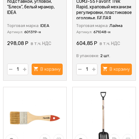
подставкой, угловой,
СОМЗ-55 Favorit Trek
"Блеск", белый мрамор,
Rapid, храповый механизм
IDEA
регулировки, пластиковое
оголовье, БЕЛАЯ
Торговая марка:
IDEA
Торговая марка:
Лайма
Артикул:
601319-н
Артикул:
671048-н
298,08
Р
604,85
Р
в т.ч. НДС
в т.ч. НДС
В упаковке:
2 шт.
В корзину
В корзину