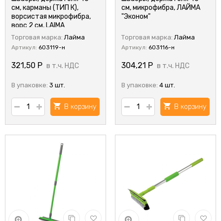
см, карманы (ТИП К),
см, микрофибра, ЛАЙМА
ворсистая микрофибра,
"Эконом"
ворс 2 см, LAIMA
Торговая марка:
Лайма
Торговая марка:
Лайма
Артикул:
603119-н
Артикул:
603116-н
321,50
Р
304,21
Р
в т.ч. НДС
в т.ч. НДС
В упаковке:
3 шт.
В упаковке:
4 шт.
В корзину
В корзину