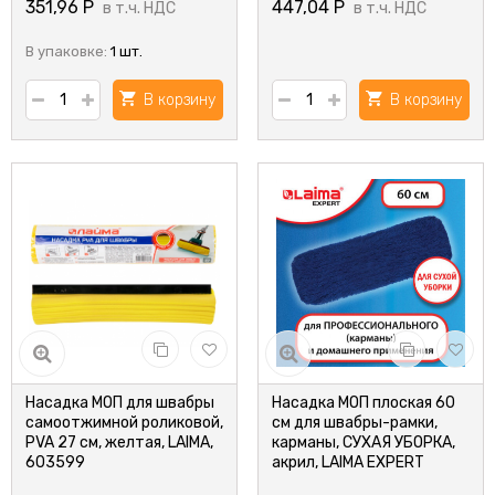
351,96
Р
447,04
Р
в т.ч. НДС
в т.ч. НДС
В упаковке:
1 шт.
В корзину
В корзину
Насадка МОП для швабры
Насадка МОП плоская 60
самоотжимной роликовой,
см для швабры-рамки,
PVA 27 см, желтая, LAIMA,
карманы, СУХАЯ УБОРКА,
603599
акрил, LAIMA EXPERT