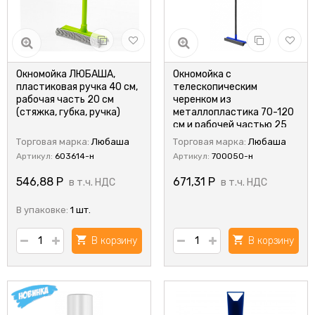
Окномойка ЛЮБАША,
Окномойка с
пластиковая ручка 40 см,
телескопическим
рабочая часть 20 см
черенком из
(стяжка, губка, ручка)
металлопластика 70-120
см и рабочей частью 25
см, ЛЮБАША, 700050
Торговая марка:
Любаша
Торговая марка:
Любаша
Артикул:
603614-н
Артикул:
700050-н
546,88
Р
671,31
Р
в т.ч. НДС
в т.ч. НДС
В упаковке:
1 шт.
В корзину
В корзину