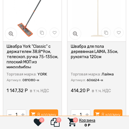
Швабра York "Classic" с
Швабра для пола
держателем 38,8*9см,
деревянная LAIMA, 35см,
телескоп. ручка 75-135см,
рукоятка 120см
плоский МОП из
микрофибры
Торговая марка:
YORK
Торговая марка:
Лайма
Артикул:
081080-н
Артикул:
606624-н
1 147,32
Р
414,20
Р
в т.ч. НДС
в т.ч. НДС
В корзину
В корзину
Корзина
0
0
0
0
Р