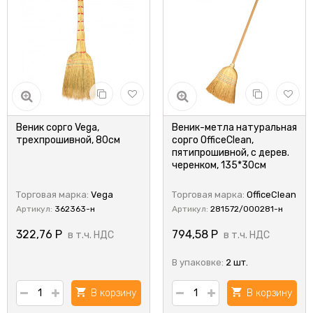
Веник сорго Vega,
Веник-метла натуральная
трехпрошивной, 80см
сорго OfficeClean,
пятипрошивной, с дерев.
черенком, 135*30см
Торговая марка:
Vega
Торговая марка:
OfficeClean
Артикул:
362363-н
Артикул:
281572/000281-н
322,76
Р
794,58
Р
в т.ч. НДС
в т.ч. НДС
В упаковке:
2 шт.
В корзину
В корзину