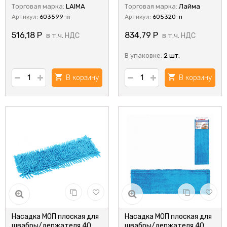
Торговая марка:
LAIMA
Торговая марка:
Лайма
Артикул:
603599-н
Артикул:
605320-н
516,18
Р
834,79
Р
в т.ч. НДС
в т.ч. НДС
В упаковке:
2 шт.
В корзину
В корзину
Насадка МОП плоская для
Насадка МОП плоская для
швабры/держателя 40
швабры/держателя 40