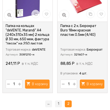
Папка на кольцах
Папка с 2 к. Бюрократ
"deVENTE. Marandi" A4
Buro 18мм красная
(240x310x35 мм) 2 кольца
пластик 0.5мм (4/40)
Ø 30 мм, 650 мкм, фактура
"песок" на 250 листов
бумаги или 50 вкладышей,
Торговая марка:
deVENTE
Торговая марка:
Бюрократ
внутренний карман 160
Артикул:
3081210-н
Артикул:
321607-н
мкм, индивидуальная
упаковка, непрозрачная
241,11
Р
88,85
Р
в т.ч. НДС
в т.ч. НДС
лавандовая
В упаковке:
4 шт.
В корзину
В корзину
←
1
2