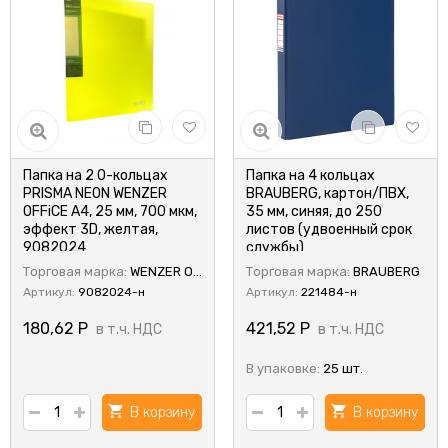
Папка на 2 О-кольцах
Папка на 4 кольцах
PRISMA NEON WENZER
BRAUBERG, картон/ПВХ,
OFFiCE А4, 25 мм, 700 мкм,
35 мм, синяя, до 250
эффект 3D, желтая,
листов (удвоенный срок
9082024
службы)
Торговая марка:
WENZER OFFiCE
Торговая марка:
BRAUBERG
Артикул:
9082024-н
Артикул:
221484-н
180,62
Р
421,52
Р
в т.ч. НДС
в т.ч. НДС
В упаковке:
25 шт.
В корзину
В корзину