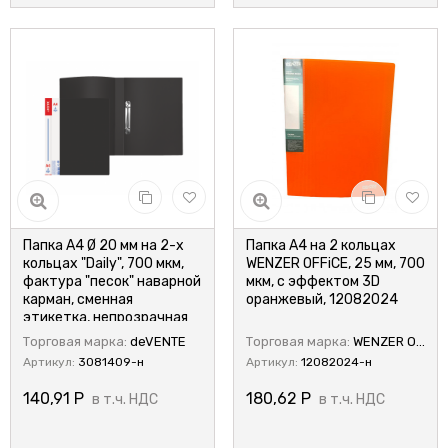
Папка A4 Ø 20 мм на 2-х
Папка А4 на 2 кольцах
кольцах "Daily", 700 мкм,
WENZER OFFiCE, 25 мм, 700
фактура "песок" наварной
мкм, с эффектом 3D
карман, сменная
оранжевый, 12082024
этикетка, непрозрачная
черная, deVENTE
Торговая марка:
deVENTE
Торговая марка:
WENZER OFFiCE
Артикул:
3081409-н
Артикул:
12082024-н
140,91
Р
180,62
Р
в т.ч. НДС
в т.ч. НДС