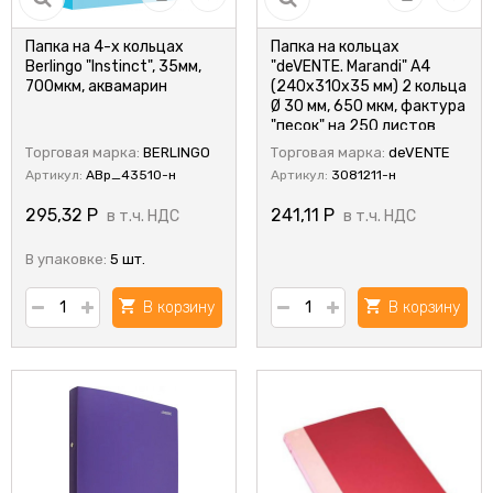
Папка на 4-х кольцах
Папка на кольцах
Berlingo "Instinct", 35мм,
"deVENTE. Marandi" A4
700мкм, аквамарин
(240x310x35 мм) 2 кольца
Ø 30 мм, 650 мкм, фактура
"песок" на 250 листов
бумаги или 50 вкладышей,
Торговая марка:
BERLINGO
Торговая марка:
deVENTE
внутренний карман 160
Артикул:
ABp_43510-н
Артикул:
3081211-н
мкм, индивидуальная
упаковка, непрозрачная
295,32
Р
241,11
Р
в т.ч. НДС
в т.ч. НДС
аквамариновая
В упаковке:
5 шт.
В корзину
В корзину