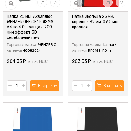
Папка 25 мм "Акваплюс"
Папка 2кольца 25 мм,
WENZER OFFiCE" PRISMA,
корешок 32 мм, 0,60 мм
A4 на 4 О-кольцах, 700
красная
мкм эффект 3D
серебряный new
Торговая марка:
WENZER OFFiCE
Торговая марка:
Lamark
Артикул:
40082024-н
Артикул:
RF0168-RD-н
204,35
Р
203,53
Р
в т.ч. НДС
в т.ч. НДС
В корзину
В корзину