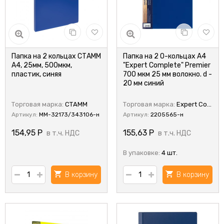
Папка на 2 кольцах СТАММ
Папка на 2 О-кольцах A4
А4, 25мм, 500мкм,
"Expert Complete" Premier
пластик, синяя
700 мкм 25 мм волокно. d -
20 мм синий
Торговая марка:
СТАММ
Торговая марка:
Expert Complete
Артикул:
ММ-32173/343106-н
Артикул:
2205565-н
154,95
Р
155,63
Р
в т.ч. НДС
в т.ч. НДС
В упаковке:
4 шт.
В корзину
В корзину