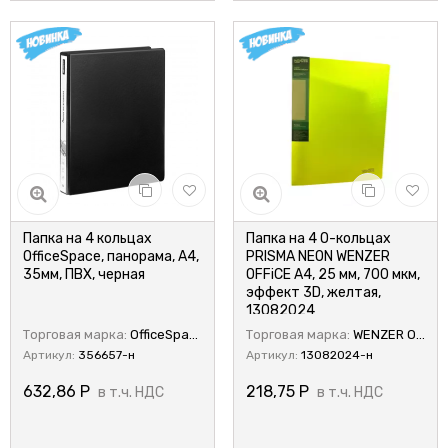
Папка на 4 кольцах
Папка на 4 О-кольцах
OfficeSpace, панорама, А4,
PRISMA NEON WENZER
35мм, ПВХ, черная
OFFiCE А4, 25 мм, 700 мкм,
эффект 3D, желтая,
13082024
Торговая марка:
OfficeSpace
Торговая марка:
WENZER OFFiCE
Артикул:
356657-н
Артикул:
13082024-н
632,86
Р
218,75
Р
в т.ч. НДС
в т.ч. НДС