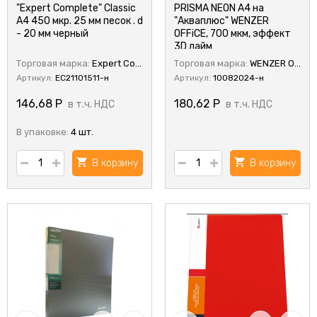
"Expert Complete" Classic
PRISMA NEON A4 на
А4 450 мкр. 25 мм песок . d
"Акваплюс" WENZER
- 20 мм черный
OFFiCE, 700 мкм, эффект
3D лайм
Торговая марка:
Expert Complete
Торговая марка:
WENZER OFFiCE
Артикул:
EC21101511-н
Артикул:
10082024-н
146,68
Р
180,62
Р
в т.ч. НДС
в т.ч. НДС
В упаковке:
4 шт.
В корзину
В корзину