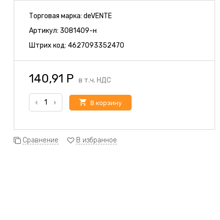
Торговая марка:
deVENTE
Артикул:
3081409-н
Штрих код:
4627093352470
140,91
Р
в т.ч. НДС
В корзину
Сравнение
В избранное