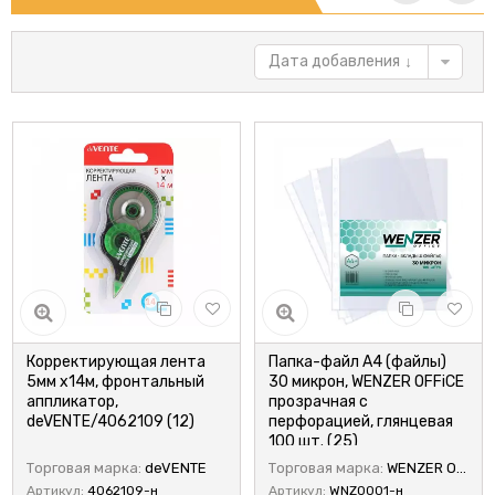
Дата добавления
Корректирующая лента
Папка-файл А4 (файлы)
5мм x14м, фронтальный
30 микрон, WENZER OFFiCE
аппликатор,
прозрачная с
deVENTE/4062109 (12)
перфорацией, глянцевая
100 шт. (25)
Торговая марка:
deVENTE
Торговая марка:
WENZER OFFiCE
Артикул:
4062109-н
Артикул:
WNZ0001-н