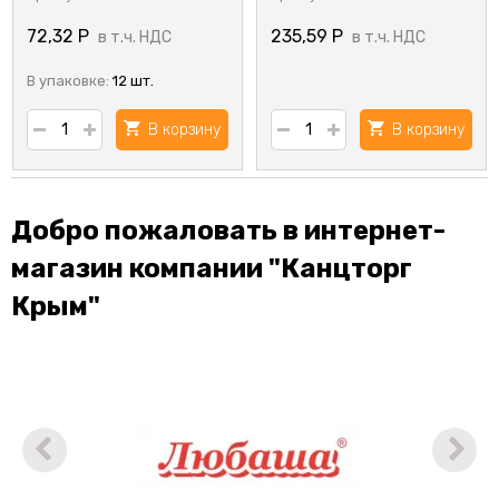
72,32
Р
235,59
Р
в т.ч. НДС
в т.ч. НДС
В упаковке:
12 шт.
В корзину
В корзину
Добро пожаловать в интернет-
магазин компании "Канцторг
Крым"
истр