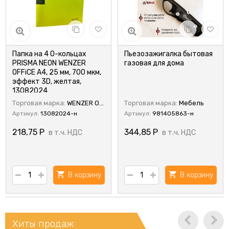
Папка на 4 О-кольцах
Пьезозажигалка бытовая
PRISMA NEON WENZER
газовая для дома
OFFiCE А4, 25 мм, 700 мкм,
эффект 3D, желтая,
13082024
Торговая марка:
WENZER OFFiCE
Торговая марка:
Мебель
Артикул:
13082024-н
Артикул:
981405863-н
218,75
Р
344,85
Р
в т.ч. НДС
в т.ч. НДС
В корзину
В корзину
Хиты продаж