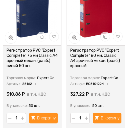
Регистратор PVC "Expert
Регистратор PVC "Expert
Complete" 75 мм Classic A4
Complete" 80 мм. Classic
арочный механ. (разб.)
A4 арочный механ. (разб.)
синий 50 шт.
красный
Торговая марка:
Expert Complete
Торговая марка:
Expert Complete
Артикул:
25162-н
Артикул:
EC8101224-н
310,86
Р
327,22
Р
в т.ч. НДС
в т.ч. НДС
В упаковке:
50 шт.
В упаковке:
50 шт.
В корзину
В корзину