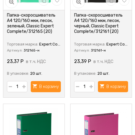
Папка-скоросшиватель
Папка-скоросшиватель
А4 120/160 мкм, песок,
А4 120/160 мкм, песок,
зеленый, Classic Expert
черный, Classic Expert
Complete/312165 (20)
Complete/312161 (20)
Торговая марка:
Expert Complete
Торговая марка:
Expert Complete
Артикул:
312165-н
Артикул:
312161-н
23,37
Р
23,39
Р
в т.ч. НДС
в т.ч. НДС
В упаковке:
20 шт.
В упаковке:
20 шт.
В корзину
В корзину