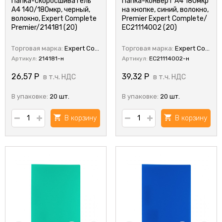
Папка-скоросшиватель
Папка-конверт А4 180мкр
А4 140/180мкр, черный,
на кнопке, синий, волокно,
волокно, Expert Complete
Premier Expert Complete/
Premier/214181 (20)
ЕС21114002 (20)
Торговая марка:
Expert Complete
Торговая марка:
Expert Complete
Артикул:
214181-н
Артикул:
ЕС21114002-н
26,57
Р
39,32
Р
в т.ч. НДС
в т.ч. НДС
В упаковке:
20 шт.
В упаковке:
20 шт.
В корзину
В корзину