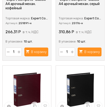
А4 арочный механ.
А4 арочный механ. серый
кофейный
Торговая марка:
Expert Complete
Торговая марка:
Expert Complete
Артикул:
251891-н
Артикул:
25176-н
266,31
Р
310,86
Р
в т.ч. НДС
в т.ч. НДС
В упаковке:
10 шт.
В упаковке:
10 шт.
В корзину
В корзину