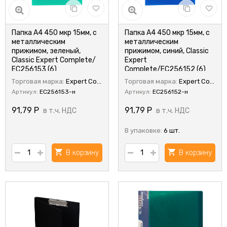
Папка А4 450 мкр 15мм, с
Папка А4 450 мкр 15мм, с
металлическим
металлическим
прижимом, зеленый,
прижимом, синий, Classic
Classic Expert Complete/
Expert
ЕС256153 (6)
Complete/EC256152 (6)
Торговая марка:
Expert Complete
Торговая марка:
Expert Complete
Артикул:
ЕС256153-н
Артикул:
EC256152-н
91,79
Р
91,79
Р
в т.ч. НДС
в т.ч. НДС
В упаковке:
6 шт.
В корзину
В корзину