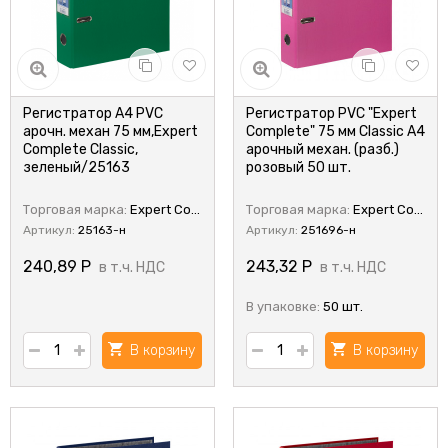
Регистратор А4 PVC
Регистратор PVC "Expert
арочн. механ 75 мм,Expert
Complete" 75 мм Classic A4
Complete Classic,
арочный механ. (разб.)
зеленый/25163
розовый 50 шт.
Торговая марка:
Expert Complete
Торговая марка:
Expert Complete
Артикул:
25163-н
Артикул:
251696-н
240,89
Р
243,32
Р
в т.ч. НДС
в т.ч. НДС
В упаковке:
50 шт.
В корзину
В корзину