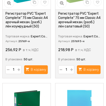
Регистратор PVC "Expert
Регистратор PVC "Expert
Complete" 75 мм Classic A4
Complete" 75 мм Classic A4
арочный механ. (разб.)
арочный механ. (разб.)
лён изумрудный (50)
лён салатовый (50)
Торговая марка:
Expert Complete
Торговая марка:
Expert Complete
Артикул:
25169-н
Артикул:
251693-н
256,92
Р
218,98
Р
в т.ч. НДС
в т.ч. НДС
В упаковке:
50 шт.
В упаковке:
50 шт.
В корзину
В корзину