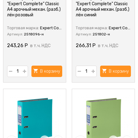
"Expert Complete" Classic
"Expert Complete" Classic
A4 арочный механ. (разб.)
A4 арочный механ. (разб.)
лён розовый
лён синий
Торговая марка:
Expert Complete
Торговая марка:
Expert Complete
Артикул:
2518096-н
Артикул:
251802-н
243,26
Р
266,31
Р
в т.ч. НДС
в т.ч. НДС
В корзину
В корзину