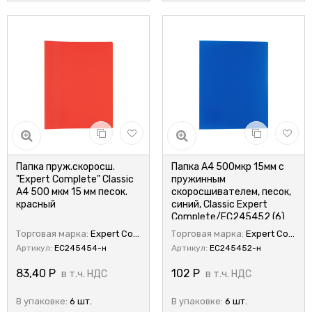
Папка пруж.скоросш.
Папка А4 500мкр 15мм с
"Expert Complete" Classic
пружинным
A4 500 мкм 15 мм песок.
скоросшивателем, песок,
красный
синий, Classic Expert
Complete/EC245452 (6)
Торговая марка:
Expert Complete
Торговая марка:
Expert Complete
Артикул:
EC245454-н
Артикул:
EC245452-н
83,40
Р
102
Р
в т.ч. НДС
в т.ч. НДС
В упаковке:
6 шт.
В упаковке:
6 шт.