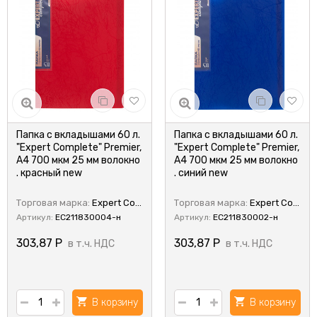
Папка с вкладышами 60 л.
Папка с вкладышами 60 л.
"Expert Complete" Premier,
"Expert Complete" Premier,
A4 700 мкм 25 мм волокно
A4 700 мкм 25 мм волокно
. красный new
. синий new
Торговая марка:
Expert Complete
Торговая марка:
Expert Complete
Артикул:
EC211830004-н
Артикул:
EC211830002-н
303,87
Р
303,87
Р
в т.ч. НДС
в т.ч. НДС
В корзину
В корзину