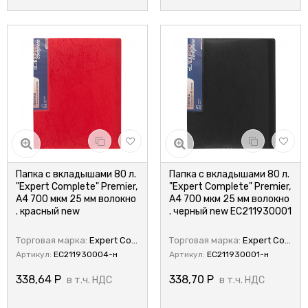
Папка с вкладышами 80 л.
Папка с вкладышами 80 л.
"Expert Complete" Premier,
"Expert Complete" Premier,
A4 700 мкм 25 мм волокно
A4 700 мкм 25 мм волокно
. красный new
. черный new EC211930001
Торговая марка:
Expert Complete
Торговая марка:
Expert Complete
Артикул:
EC211930004-н
Артикул:
EC211930001-н
338,64
Р
338,70
Р
в т.ч. НДС
в т.ч. НДС