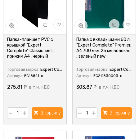
Папка-планшет PVC с
Папка с вкладышами 60 л.
крышкой "Expert
"Expert Complete" Premier,
Complete" Classic, мет.
A4 700 мкм 25 мм волокно
прижим A4 . черный
. зеленый new
Торговая марка:
Expert Complete
Торговая марка:
Expert Complete
Артикул:
EC18821-н
Артикул:
EC211830003-н
275,81
Р
303,87
Р
в т.ч. НДС
в т.ч. НДС
В корзину
В корзину