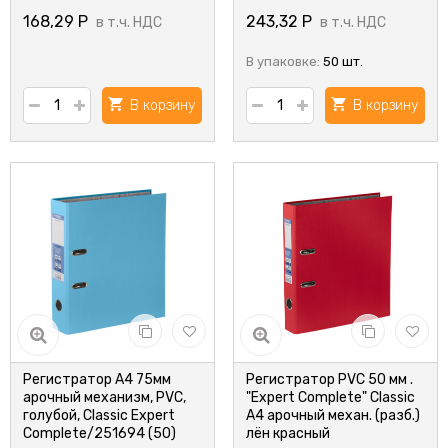
168,29
Р
243,32
Р
в т.ч. НДС
в т.ч. НДС
В упаковке:
50 шт.
В корзину
В корзину
Регистратор А4 75мм
Регистратор PVC 50 мм .
арочный механизм, PVC,
"Expert Complete" Classic
голубой, Classic Expert
A4 арочный механ. (разб.)
Complete/251694 (50)
лён красный