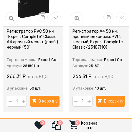
Регистратор PVC 50 мм
Регистратор А4 50 мм,
"Expert Complete" Classic
арочный механизм, PVC,
А4 арочный механ. (разб.)
желтый, Expert Complete
черный (50)
Classic/25187(10)
Торговая марка:
Expert Complete
Торговая марка:
Expert Complete
Артикул:
251801-н
Артикул:
25187-н
266,31
Р
266,31
Р
в т.ч. НДС
в т.ч. НДС
В упаковке:
50 шт.
В упаковке:
10 шт.
В корзину
В корзину
Корзина
0
0
0
0
Р