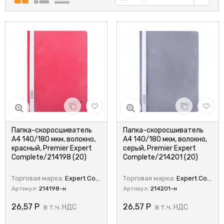
Папка-скоросшиватель
Папка-скоросшиватель
А4 140/180 мкм, волокно,
А4 140/180 мкм, волокно,
красный, Premier Expert
серый, Premier Expert
Complete/214198 (20)
Complete/214201 (20)
Торговая марка:
Expert Complete
Торговая марка:
Expert Complete
Артикул:
214198-н
Артикул:
214201-н
26,57
Р
26,57
Р
в т.ч. НДС
в т.ч. НДС