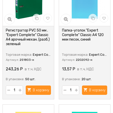
Регистратор PVC 50 мм .
Папка-уголок "Expert
"Expert Complete" Classic
Complete" Classic A4 120
A4 арочный механ. (разб.)
мкм песок, синий
зеленый
Торговая марка:
Expert Complete
Торговая марка:
Expert Complete
Артикул:
251803-н
Артикул:
2202092-н
243,26
Р
13,57
Р
в т.ч. НДС
в т.ч. НДС
В упаковке:
50 шт.
В упаковке:
20 шт.
В корзину
В корзину