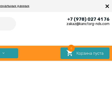
×
сональных данных
.
+7 (978) 027 41 76
zakaz@kanctorg-nds.com
0
Корзина пуста
Е