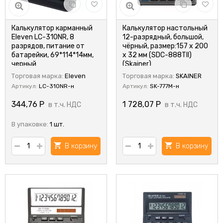
Калькулятор карманный
Калькулятор настольный
Eleven LC-310NR, 8
12-разрядный, большой,
разрядов, питание от
чёрный, размер:157 x 200
батарейки, 69*114*14мм,
x 32 мм (SDC-888TII)
черный
(Skainer)
Торговая марка:
Eleven
Торговая марка:
SKAINER
Артикул:
LC-310NR-н
Артикул:
SK-777M-н
344,76
Р
1 728,07
Р
в т.ч. НДС
в т.ч. НДС
В упаковке:
1 шт.
В корзину
В корзину