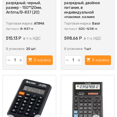
разрядный, черный,
разрядный, двойное
размер - 150*120мм,
питание, в
Antima/B-837 (20)
индивидуальной
упаковке, размер
упаковки-18,7*14,6*3,3.
Торговая марка:
ATIIMA
Торговая марка:
Basir
(190*147 мм размер
Артикул:
B-837-н
Артикул:
SDC-1238-н
калькулятора)
515,13
Р
598,66
Р
в т.ч. НДС
в т.ч. НДС
В упаковке:
20 шт.
В упаковке:
1 шт.
В корзину
В корзину