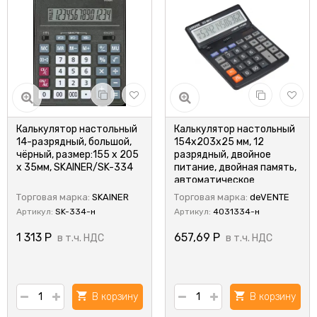
Калькулятор настольный
Калькулятор настольный
14-разрядный, большой,
154x203x25 мм, 12
чёрный, размер:155 x 205
разрядный, двойное
x 35мм, SKAINER/SK-334
питание, двойная память,
автоматическое
вычисление процентов,
Торговая марка:
SKAINER
Торговая марка:
deVENTE
deVENTE/4031334
Артикул:
SK-334-н
Артикул:
4031334-н
1 313
Р
657,69
Р
в т.ч. НДС
в т.ч. НДС
В корзину
В корзину