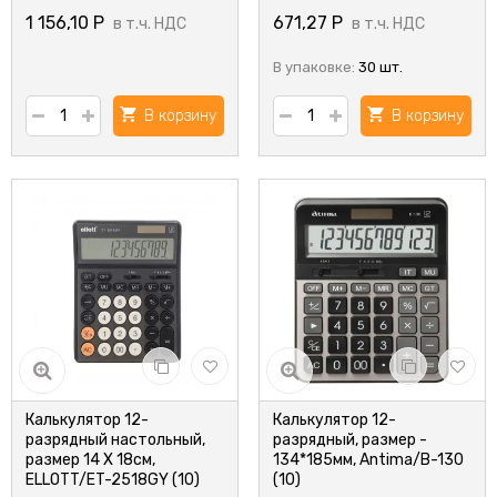
1 156,10
Р
671,27
Р
в т.ч. НДС
в т.ч. НДС
В упаковке:
30 шт.
В корзину
В корзину
Калькулятор 12-
Калькулятор 12-
разрядный настольный,
разрядный, размер -
размер 14 Х 18см,
134*185мм, Antima/B-130
ELLOTT/ET-2518GY (10)
(10)