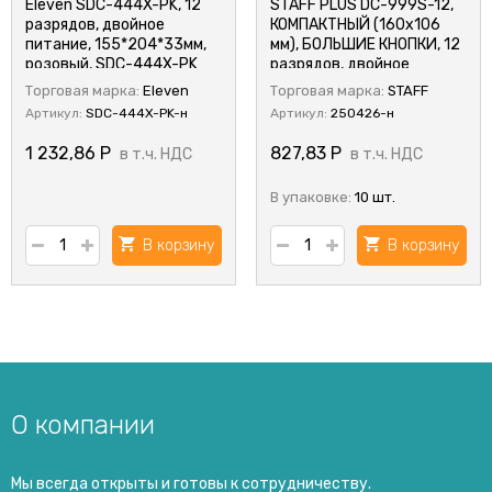
Eleven SDC-444X-PK, 12
STAFF PLUS DC-999S-12,
разрядов, двойное
КОМПАКТНЫЙ (160x106
питание, 155*204*33мм,
мм), БОЛЬШИЕ КНОПКИ, 12
розовый, SDC-444X-PK
разрядов, двойное
питание
Торговая марка:
Eleven
Торговая марка:
STAFF
Артикул:
SDC-444X-PK-н
Артикул:
250426-н
1 232,86
Р
827,83
Р
в т.ч. НДС
в т.ч. НДС
В упаковке:
10 шт.
В корзину
В корзину
О компании
Мы всегда открыты и готовы к сотрудничеству.