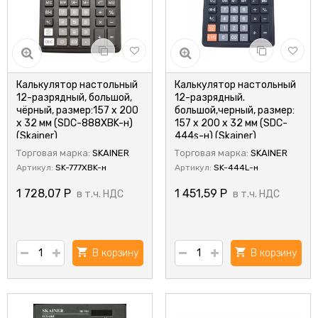
Калькулятор настольный
Калькулятор настольный
12-разрядный, большой,
12-разрядный.
чёрный, размер:157 x 200
большой,черный, размер:
x 32 мм (SDC-888XBK-н)
157 x 200 x 32 мм (SDC-
(Skainer)
444s-н) (Skainer)
Торговая марка:
SKAINER
Торговая марка:
SKAINER
Артикул:
SK-777XBK-н
Артикул:
SK-444L-н
1 728,07
Р
1 451,59
Р
в т.ч. НДС
в т.ч. НДС
В корзину
В корзину