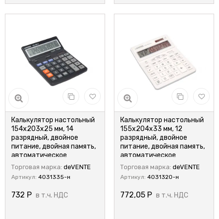
Калькулятор настольный
Калькулятор настольный
154x203x25 мм, 14
155x204x33 мм, 12
разрядный, двойное
разрядный, двойное
питание, двойная память,
питание, двойная память,
автоматическое
автоматическое
вычисление процентов,
вычисление квадратного
Торговая марка:
deVENTE
Торговая марка:
deVENTE
deVENTE/4031335
корня, deVENTE/DD-4442
Артикул:
4031335-н
Артикул:
4031320-н
732
Р
772,05
Р
в т.ч. НДС
в т.ч. НДС