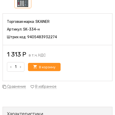
Торговая марка:
SKAINER
Артикул:
SK-334-н
Штрих код:
9405483932274
1 313
Р
в т.ч. НДС
В корзину
Сравнение
В избранное
Характеристики