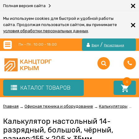
×
Полная версия сайта
Мы используем cookies для быстрой и удобной работы
×
сайта. Продолжая пользоваться сайтом, вы принимаете
условия обработки персональных данных
.
/
Пн - Пт : 10:00 - 18:00
Вход
Регистрация
0
КАТАЛОГ ТОВАРОВ
Главная
Офисная техника и оборудование
Калькуляторы
Ка
→
→
→
Калькулятор настольный 14-
разрядный, большой, чёрный,
размер:155 x 205 x 35мм,