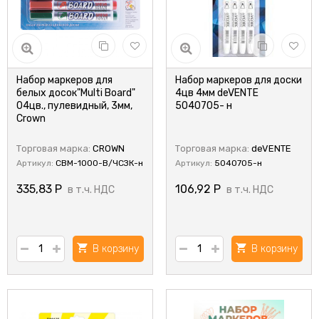
Набор маркеров для
Набор маркеров для доски
белых досок"Multi Board"
4цв 4мм deVENTE
04цв., пулевидный, 3мм,
5040705- н
Crown
Торговая марка:
CROWN
Торговая марка:
deVENTE
Артикул:
CBM-1000-B/ЧСЗК-н
Артикул:
5040705-н
335,83
Р
106,92
Р
в т.ч. НДС
в т.ч. НДС
В корзину
В корзину