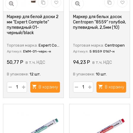
Маркер для белой доски 2
Маркер для белых досок
мм "Expert Complete"
Centropen "8559" голубой,
пулевидный 01-
пулевидный, 2,5мм (10)
черный/black
Торговая марка:
Expert Complete
Торговая марка:
Centropen
Артикул:
EWM-01-черн.-н
Артикул:
5 8559 0167-н
50,77
Р
94,23
Р
в т.ч. НДС
в т.ч. НДС
В упаковке:
12 шт.
В упаковке:
10 шт.
В корзину
В корзину