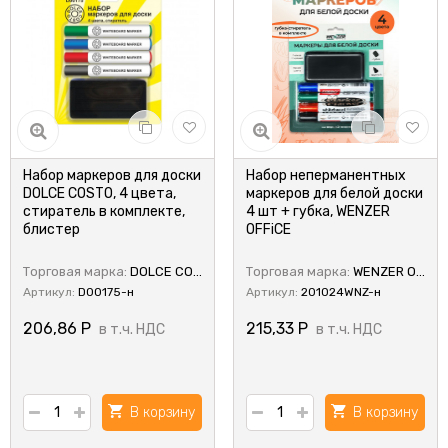
Набор маркеров для доски
Набор неперманентных
DOLCE COSTO, 4 цвета,
маркеров для белой доски
стиратель в комплекте,
4 шт + губка, WENZER
блистер
OFFiCE
Торговая марка:
DOLCE COSTO
Торговая марка:
WENZER OFFiCE
Артикул:
D00175-н
Артикул:
201024WNZ-н
206,86
Р
215,33
Р
в т.ч. НДС
в т.ч. НДС
В корзину
В корзину