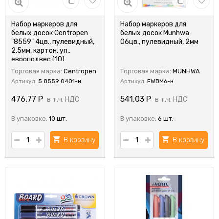
Набор маркеров для
Набор маркеров для
белых досок Centropen
белых досок Munhwa
"8559" 4цв., пулевидный,
06цв., пулевидный, 2мм
2,5мм, картон. уп.,
европодвес (10)
Торговая марка:
Centropen
Торговая марка:
MUNHWA
Артикул:
5 8559 0401-н
Артикул:
FWBM6-н
476,77
Р
541,03
Р
в т.ч. НДС
в т.ч. НДС
В упаковке:
10 шт.
В упаковке:
6 шт.
В корзину
В корзину