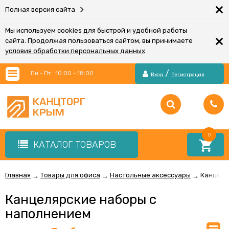
×
Полная версия сайта
Мы используем cookies для быстрой и удобной работы
×
сайта. Продолжая пользоваться сайтом, вы принимаете
условия обработки персональных данных
.
/
Пн - Пт : 10:00 - 18:00
Вход
Регистрация
0
КАТАЛОГ ТОВАРОВ
Главная
Товары для офиса
Настольные аксессуары
Канцеля
→
→
→
Канцелярские наборы с
наполнением