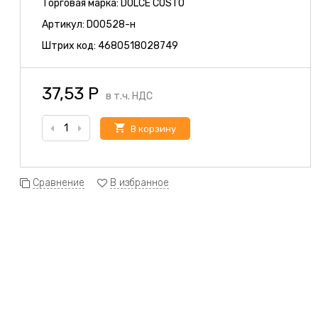
Торговая марка:
DOLCE COSTO
Артикул:
D00528-н
Штрих код:
4680518028749
37,53
Р
в т.ч. НДС
В корзину
Сравнение
В избранное