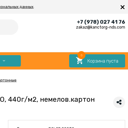
×
сональных данных
.
+7 (978) 027 41 76
zakaz@kanctorg-nds.com
0
Корзина пуста
Е
артонные
TO, 440г/м2, немелов.картон