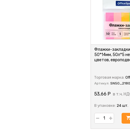
Флажки-закладки 
50*14мм, 50л*5 н
цветов, европодв
Торговая марка:
Of
Артикул:
SN50_2180
53,66
Р
в т.ч. НД
В упаковке:
24 шт.
у