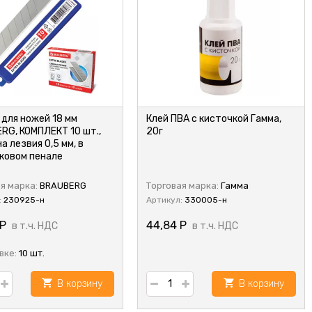
 для ножей 18 мм
Клей ПВА с кисточкой Гамма,
RG, КОМПЛЕКТ 10 шт.,
20г
 лезвия 0,5 мм, в
ковом пенале
я марка:
BRAUBERG
Торговая марка:
Гамма
:
230925-н
Артикул:
330005-н
Р
44,84
Р
в т.ч. НДС
в т.ч. НДС
вке:
10 шт.
В корзину
В корзину