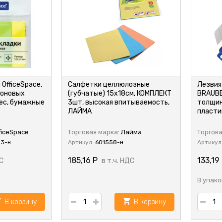
OfficeSpace,
Салфетки целлюлозные
Лезвия
еоновых
(губчатые) 15х18см, КОМПЛЕКТ
BRAUBE
ес, бумажные
3шт, высокая впитываемость,
толщина
ЛАЙМА
пласти
ficeSpace
Торговая марка:
Лайма
Торгова
3-н
Артикул:
601558-н
Артикул
185,16
Р
133,19
С
в т.ч. НДС
В упако
В корзину
В корзину