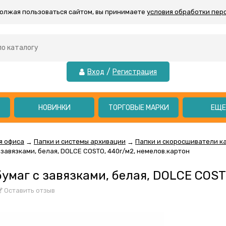
должая пользоваться сайтом, вы принимаете
условия обработки пер
/
Вход
Регистрация
НОВИНКИ
ТОРГОВЫЕ МАРКИ
ЕЩ
я офиса
Папки и системы архивации
Папки и скоросшиватели к
→
→
 завязками, белая, DOLCE COSTO, 440г/м2, немелов.картон
бумаг с завязками, белая, DOLCE COS
Оставить отзыв