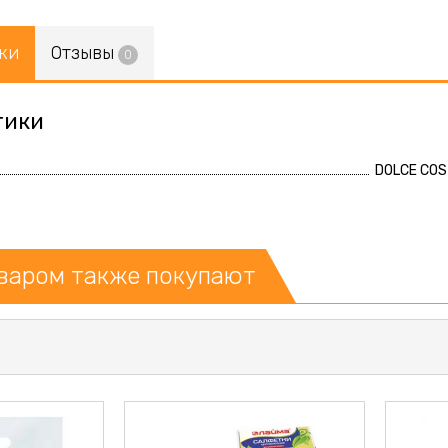
ки
Отзывы
0
тики
DOLCE CO
оваром также покупают