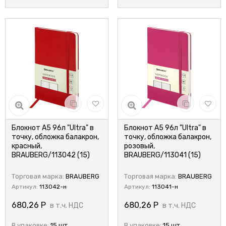
Блокнот А5 96л "Ultra" в
Блокнот А5 96л "Ultra" в
точку, обложка балакрон,
точку, обложка балакрон,
красный,
розовый,
BRAUBERG/113042 (15)
BRAUBERG/113041 (15)
Торговая марка:
BRAUBERG
Торговая марка:
BRAUBERG
Артикул:
113042-н
Артикул:
113041-н
680,26
Р
680,26
Р
в т.ч. НДС
в т.ч. НДС
В упаковке:
15 шт.
В упаковке:
15 шт.