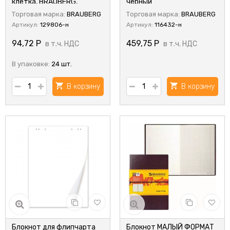
клетка, BRAUBERG,
черный
"Пейзаж"
Торговая марка:
BRAUBERG
Торговая марка:
BRAUBERG
Артикул:
129806-н
Артикул:
116432-н
94,72
Р
459,75
Р
в т.ч. НДС
в т.ч. НДС
В упаковке:
24 шт.
В корзину
В корзину
Блокнот для флипчарта
Блокнот МАЛЫЙ ФОРМАТ