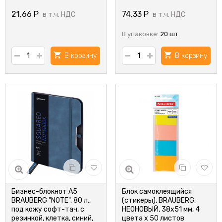
21,66
Р
74,33
Р
в т.ч. НДС
в т.ч. НДС
В упаковке:
20 шт.
В корзину
В корзину
Бизнес-блокнот А5
Блок самоклеящийся
BRAUBERG "NOTE", 80 л.,
(стикеры), BRAUBERG,
под кожу софт-тач, с
НЕОНОВЫЙ, 38х51 мм, 4
резинкой, клетка, синий,
цвета х 50 листов