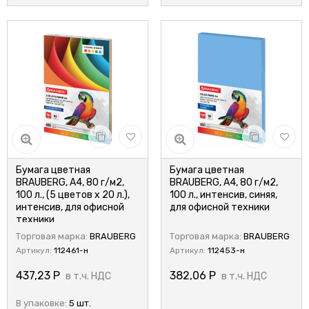
Бумага цветная
Бумага цветная
BRAUBERG, А4, 80 г/м2,
BRAUBERG, А4, 80 г/м2,
100 л., (5 цветов х 20 л.),
100 л., интенсив, синяя,
интенсив, для офисной
для офисной техники
техники
Торговая марка:
BRAUBERG
Торговая марка:
BRAUBERG
Артикул:
112461-н
Артикул:
112453-н
437,23
Р
382,06
Р
в т.ч. НДС
в т.ч. НДС
В упаковке:
5 шт.