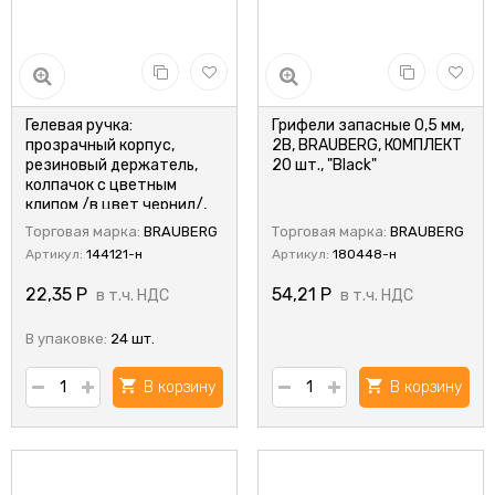
Гелевая ручка:
Грифели запасные 0,5 мм,
прозрачный корпус,
2B, BRAUBERG, КОМПЛЕКТ
резиновый держатель,
20 шт., "Black"
колпачок с цветным
клипом /в цвет чернил/,
диаметр пишущего узла -
Торговая марка:
BRAUBERG
Торговая марка:
BRAUBERG
0,5 mm; цвет чернил -
Артикул:
144121-н
Артикул:
180448-н
черный.
22,35
Р
54,21
Р
в т.ч. НДС
в т.ч. НДС
В упаковке:
24 шт.
В корзину
В корзину