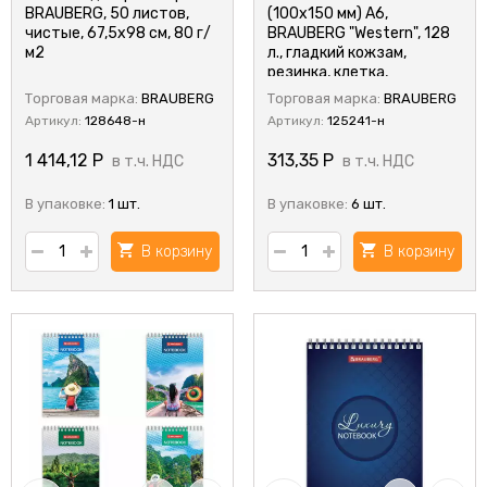
BRAUBERG, 50 листов,
(100х150 мм) А6,
чистые, 67,5х98 см, 80 г/
BRAUBERG "Western", 128
м2
л., гладкий кожзам,
резинка, клетка,
коричневый
Торговая марка:
BRAUBERG
Торговая марка:
BRAUBERG
Артикул:
128648-н
Артикул:
125241-н
1 414,12
Р
313,35
Р
в т.ч. НДС
в т.ч. НДС
В упаковке:
1 шт.
В упаковке:
6 шт.
В корзину
В корзину