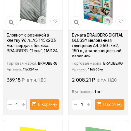
Блокнот с резинкой в
Бумага BRAUBERG DIGITAL
клетку 96 л., А5 145х203
GLOSSY мелованная
мм, твердая обложка,
глянцевая А4, 250 г/м2,
BRAUBERG, "Тени", 116324
150 л., для полноцветной
лазерной
Торговая марка:
BRAUBERG
Торговая марка:
BRAUBERG
Артикул:
116324-н
Артикул:
116566-н
359,18
Р
2 008,21
Р
в т.ч. НДС
в т.ч. НДС
В упаковке:
1 шт.
В корзину
В корзину