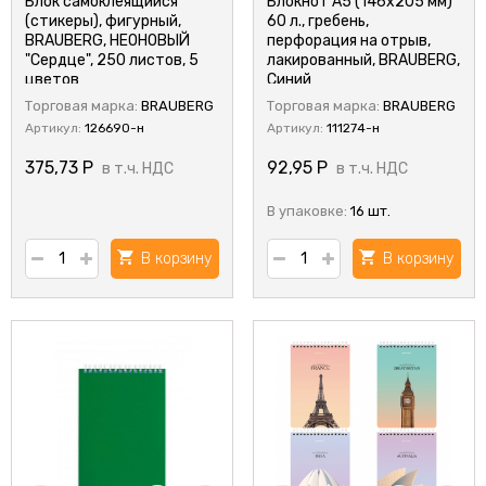
Блок самоклеящийся
Блокнот А5 (146х205 мм)
(стикеры), фигурный,
60 л., гребень,
BRAUBERG, НЕОНОВЫЙ
перфорация на отрыв,
"Сердце", 250 листов, 5
лакированный, BRAUBERG,
цветов
Синий
Торговая марка:
BRAUBERG
Торговая марка:
BRAUBERG
Артикул:
126690-н
Артикул:
111274-н
375,73
Р
92,95
Р
в т.ч. НДС
в т.ч. НДС
В упаковке:
16 шт.
В корзину
В корзину