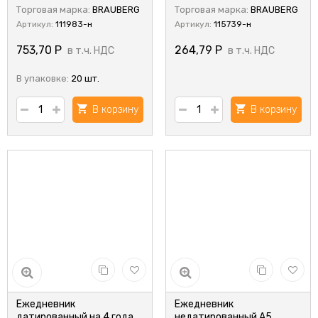
кожу, синий, 115739
Торговая марка:
BRAUBERG
Торговая марка:
BRAUBERG
Артикул:
111983-н
Артикул:
115739-н
753,70
Р
264,79
Р
в т.ч. НДС
в т.ч. НДС
В упаковке:
20 шт.
В корзину
В корзину
Ежедневник
Ежедневник
датированный на 4 года
недатированный А5