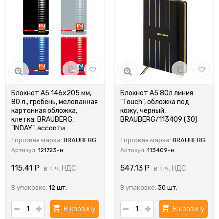
Блокнот А5 146х205 мм,
Блокнот А5 80л линия
80 л., гребень, мелованная
"Touch", обложка под
картонная обложка,
кожу, черный,
клетка, BRAUBERG,
BRAUBERG/113409 (30)
"INDAY", ассорти
Торговая марка:
BRAUBERG
Торговая марка:
BRAUBERG
Артикул:
121723-н
Артикул:
113409-н
115,41
Р
547,13
Р
в т.ч. НДС
в т.ч. НДС
В упаковке:
12 шт.
В упаковке:
30 шт.
В корзину
В корзину