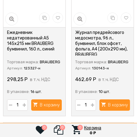
Ежедневник
Журнал предрейсового
недатированный А5
медосмотра, 96 л.,
145х215 мм BRAUBERG
бумвинил, блок офсет,
бумвинил, 160 л., синий
фольга, А4 (200х290 мм),
BRAUBERG
Торговая марка:
BRAUBERG
Торговая марка:
BRAUBERG
Артикул:
123327-н
Артикул:
130143-н
298,25
Р
462,69
Р
в т.ч. НДС
в т.ч. НДС
В упаковке:
16 шт.
В упаковке:
10 шт.
В корзину
В корзину
Корзина
0
0
0
0
Р