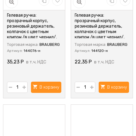
Гелевая ручка:
Гелевая ручка:
прозрачный корпус,
прозрачный корпус,
резиновый держатель,
резиновый держатель,
колпачок с цветным
колпачок с цветным
клипом /в цвет чернил/,
клипом /в цвет чернил/,
диаметр пишущего узла -
диаметр пишущего узла -
Торговая марка:
BRAUBERG
Торговая марка:
BRAUBERG
0,5 mm; цвет чернил -
0,5 mm; цвет чернил -
Артикул:
144076-н
Артикул:
144120-н
черный.
черный.
35,23
Р
22,35
Р
в т.ч. НДС
в т.ч. НДС
В корзину
В корзину