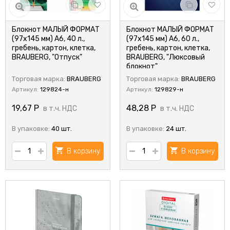
Блокнот МАЛЫЙ ФОРМАТ
Блокнот МАЛЫЙ ФОРМАТ
(97х145 мм) А6, 40 л.,
(97х145 мм) А6, 60 л.,
гребень, картон, клетка,
гребень, картон, клетка,
BRAUBERG, "Отпуск"
BRAUBERG, "Люксовый
блокнот"
Торговая марка:
BRAUBERG
Торговая марка:
BRAUBERG
Артикул:
129824-н
Артикул:
129829-н
19,67
Р
48,28
Р
в т.ч. НДС
в т.ч. НДС
В упаковке:
40 шт.
В упаковке:
24 шт.
В корзину
В корзину