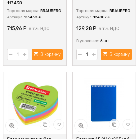
113438
Торговая марка:
BRAUBERG
Торговая марка:
BRAUBERG
Артикул:
113438-н
Артикул:
124807-н
715,96
Р
129,28
Р
в т.ч. НДС
в т.ч. НДС
В упаковке:
6 шт.
В корзину
В корзину