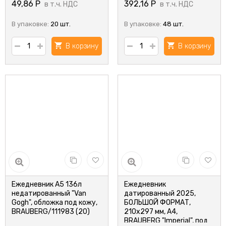
49,86
Р
392,16
Р
в т.ч. НДС
в т.ч. НДС
В упаковке:
20 шт.
В упаковке:
48 шт.
В корзину
В корзину
Ежедневник А5 136л
Ежедневник
недатированный "Van
датированный 2025,
Gogh", обложка под кожу,
БОЛЬШОЙ ФОРМАТ,
BRAUBERG/111983 (20)
210х297 мм, А4,
BRAUBERG "Imperial", под