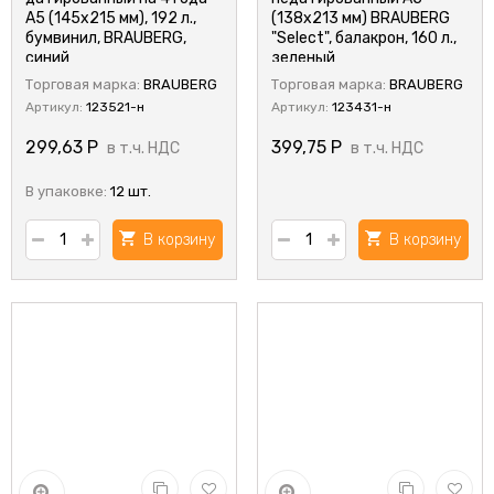
А5 (145х215 мм), 192 л.,
(138х213 мм) BRAUBERG
бумвинил, BRAUBERG,
"Select", балакрон, 160 л.,
синий
зеленый
Торговая марка:
BRAUBERG
Торговая марка:
BRAUBERG
Артикул:
123521-н
Артикул:
123431-н
299,63
Р
399,75
Р
в т.ч. НДС
в т.ч. НДС
В упаковке:
12 шт.
В корзину
В корзину