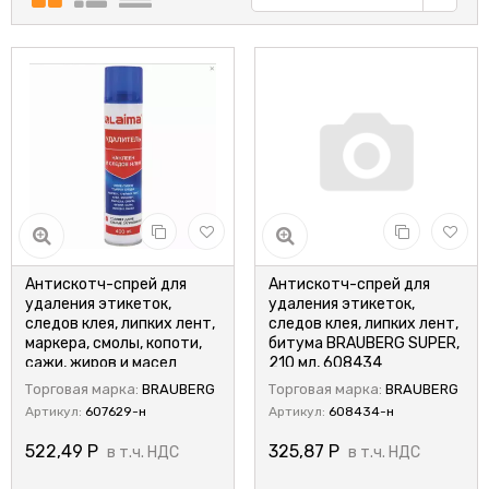
Антискотч-cпрей для
Антискотч-спрей для
удаления этикеток,
удаления этикеток,
следов клея, липких лент,
следов клея, липких лент,
маркера, смолы, копоти,
битума BRAUBERG SUPER,
сажи, жиров и масел
210 мл, 608434
LAIMA, 400 мл, 607629
Торговая марка:
BRAUBERG
Торговая марка:
BRAUBERG
Артикул:
607629-н
Артикул:
608434-н
522,49
Р
325,87
Р
в т.ч. НДС
в т.ч. НДС