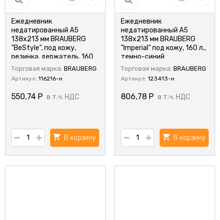
Ежедневник
Ежедневник
недатированный А5
недатированный А5
138х213 мм BRAUBERG
138х213 мм BRAUBERG
"BeStyle", под кожу,
"Imperial" под кожу, 160 л.,
резинка, держатель, 160
темно-синий
л., песочный, 116216
Торговая марка:
BRAUBERG
Торговая марка:
BRAUBERG
Артикул:
116216-н
Артикул:
123413-н
550,74
Р
806,78
Р
в т.ч. НДС
в т.ч. НДС
В корзину
В корзину