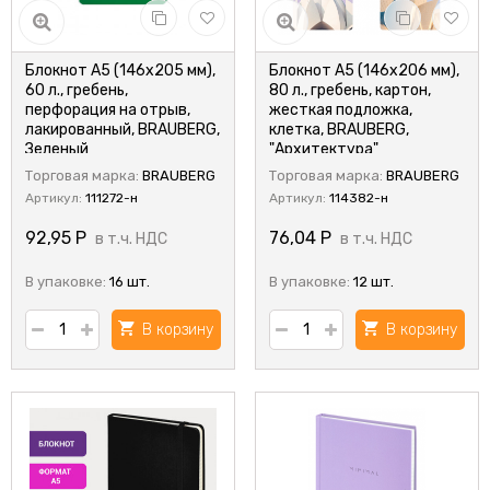
Блокнот А5 (146х205 мм),
Блокнот А5 (146х206 мм),
60 л., гребень,
80 л., гребень, картон,
перфорация на отрыв,
жесткая подложка,
лакированный, BRAUBERG,
клетка, BRAUBERG,
Зеленый
"Архитектура"
Торговая марка:
BRAUBERG
Торговая марка:
BRAUBERG
Артикул:
111272-н
Артикул:
114382-н
92,95
Р
76,04
Р
в т.ч. НДС
в т.ч. НДС
В упаковке:
16 шт.
В упаковке:
12 шт.
В корзину
В корзину