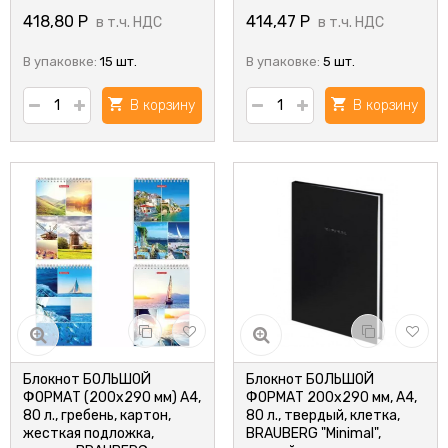
418,80
Р
414,47
Р
в т.ч. НДС
в т.ч. НДС
В упаковке:
15 шт.
В упаковке:
5 шт.
В корзину
В корзину
Блокнот БОЛЬШОЙ
Блокнот БОЛЬШОЙ
ФОРМАТ (200х290 мм) А4,
ФОРМАТ 200х290 мм, А4,
80 л., гребень, картон,
80 л., твердый, клетка,
жесткая подложка,
BRAUBERG "Minimal",