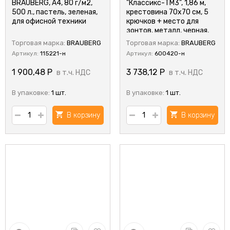
BRAUBERG, А4, 80 г/м2,
"Классикс-ТМ3", 1,86 м,
500 л., пастель, зеленая,
крестовина 70х70 см, 5
для офисной техники
крючков + место для
зонтов, металл, черная,
Классик-ТМ3,чер
Торговая марка:
BRAUBERG
Торговая марка:
BRAUBERG
Артикул:
115221-н
Артикул:
600420-н
1 900,48
Р
3 738,12
Р
в т.ч. НДС
в т.ч. НДС
В упаковке:
1 шт.
В упаковке:
1 шт.
В корзину
В корзину