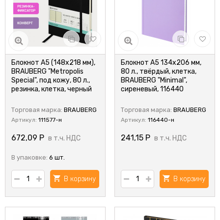
Блокнот А5 (148x218 мм),
Блокнот А5 134х206 мм,
BRAUBERG "Metropolis
80 л., твёрдый, клетка,
Special", под кожу, 80 л.,
BRAUBERG "Minimal",
резинка, клетка, черный
сиреневый, 116440
Торговая марка:
BRAUBERG
Торговая марка:
BRAUBERG
Артикул:
111577-н
Артикул:
116440-н
672,09
Р
241,15
Р
в т.ч. НДС
в т.ч. НДС
В упаковке:
6 шт.
В корзину
В корзину