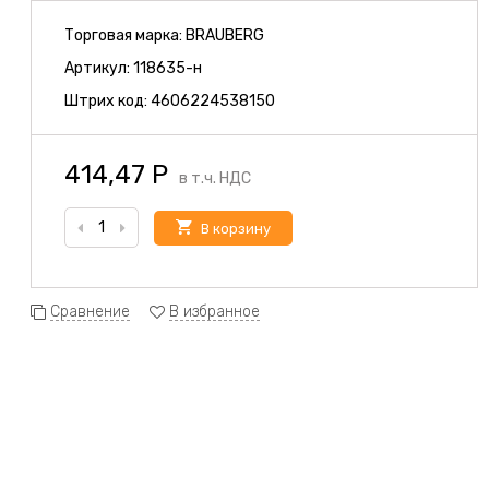
Торговая марка:
BRAUBERG
Артикул:
118635-н
Штрих код:
4606224538150
414,47
Р
в т.ч. НДС
В корзину
Сравнение
В избранное