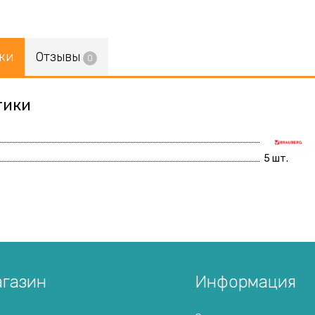
ки
Отзывы
0
тики
5 шт.
газин
Информация