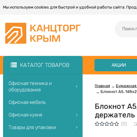
Мы используем cookies для быстрой и удобной работы сайта. Про
КАТАЛОГ ТОВАРОВ
АКЦИИ
Офисная техника и
Главная
Бумажная
→
оборудование
Блокнот А5, 148x2
→
Офисная мебель
Блокнот А5,
держатель 
Офисная кухня
(0)
Товары для упаковки