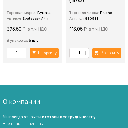
(16732)
Торговая марка:
Бумага
Торговая марка:
Plushe
Артикул:
Svetocopy А4-н
Артикул:
530581-н
395,50
Р
113,05
Р
в т.ч. НДС
в т.ч. НДС
В упаковке:
5 шт.
В корзину
В корзину
О компании
Мы всегда открыты и готовы к сотрудничеству.
Все права защищены.