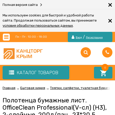
×
Полная версия сайта
Мы используем cookies для быстрой и удобной работы
×
сайта. Продолжая пользоваться сайтом, вы принимаете
условия обработки персональных данных
.
/
Пн - Пт : 10:00 - 18:00
Вход
Регистрация
0
КАТАЛОГ ТОВАРОВ
Главная
Бытовая химия
Тряпки, салфетки, туалетная бумага, г
→
→
Полотенца бумажные лист.
OfficeClean Professional(V-сл) (H3),
2-слойные, 200л/пач., 23*20,5,