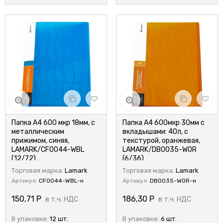
Папка А4 600 мкр 18мм, с
Папка А4 600мкр 30мм с
металлическим
вкладышами: 40л, с
прижимом, синяя,
текстурой, оранжевая,
LAMARK/CF0044-WBL
LAMARK/DB0035-WOR
(12/72)
(6/36)
Торговая марка:
Lamark
Торговая марка:
Lamark
Артикул:
CF0044-WBL-н
Артикул:
DB0035-WOR-н
150,71
Р
186,30
Р
в т.ч. НДС
в т.ч. НДС
В упаковке:
12 шт.
В упаковке:
6 шт.