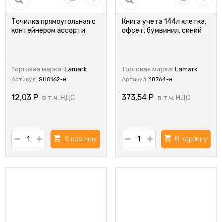
Точилка прямоугольная с
Книга учета 144л клетка,
контейнером ассорти
офсет, бумвинил, синий
Торговая марка:
Lamark
Торговая марка:
Lamark
Артикул:
SH0162-н
Артикул:
18764-н
12,03
Р
373,54
Р
в т.ч. НДС
в т.ч. НДС
В корзину
В корзину