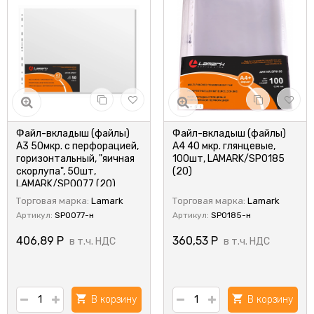
Файл-вкладыш (файлы)
Файл-вкладыш (файлы)
А3 50мкр. с перфорацией,
А4 40 мкр. глянцевые,
горизонтальный, "яичная
100шт, LAMARK/SP0185
скорлупа", 50шт,
(20)
LAMARK/SP0077 (20)
Торговая марка:
Lamark
Торговая марка:
Lamark
Артикул:
SP0077-н
Артикул:
SP0185-н
406,89
Р
360,53
Р
в т.ч. НДС
в т.ч. НДС
В корзину
В корзину