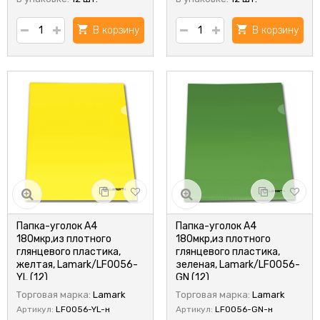
В корзину
В корзину
Папка-уголок А4
Папка-уголок А4
180мкр,из плотного
180мкр,из плотного
глянцевого пластика,
глянцевого пластика,
желтая, Lamark/LF0056-
зеленая, Lamark/LF0056-
YL (12)
GN (12)
Торговая марка:
Lamark
Торговая марка:
Lamark
Артикул:
LF0056-YL-н
Артикул:
LF0056-GN-н