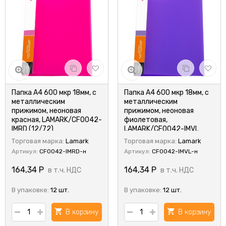
Папка А4 600 мкр 18мм, с
Папка А4 600 мкр 18мм, с
металлическим
металлическим
прижимом, неоновая
прижимом, неоновая
красная, LAMARK/CF0042-
фиолетовая,
IMRD (12/72)
LAMARK/CF0042-IMVL
(12/72)
Торговая марка:
Lamark
Торговая марка:
Lamark
Артикул:
CF0042-IMRD-н
Артикул:
CF0042-IMVL-н
164,34
Р
164,34
Р
в т.ч. НДС
в т.ч. НДС
В упаковке:
12 шт.
В упаковке:
12 шт.
В корзину
В корзину