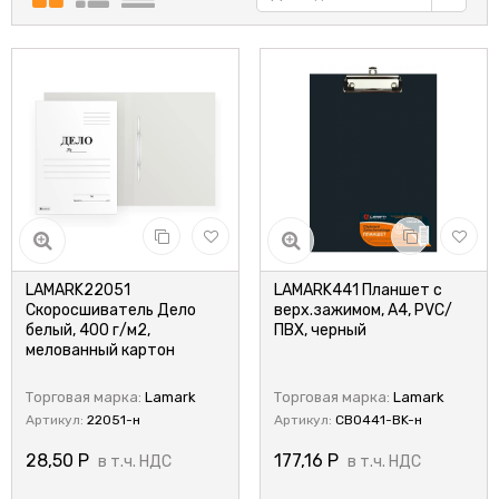
LAMARK22051
LAMARK441 Планшет с
Скоросшиватель Дело
верх.зажимом, А4, PVC/
белый, 400 г/м2,
ПВХ, черный
мелованный картон
Торговая марка:
Lamark
Торговая марка:
Lamark
Артикул:
22051-н
Артикул:
CB0441-BK-н
28,50
Р
177,16
Р
в т.ч. НДС
в т.ч. НДС