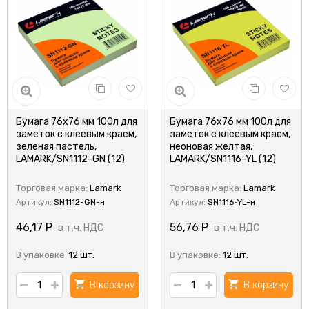
Бумага 76x76 мм 100л для
Бумага 76x76 мм 100л для
заметок с клеевым краем,
заметок с клеевым краем,
зеленая пастель,
неоновая желтая,
LAMARK/SN1112-GN (12)
LAMARK/SN1116-YL (12)
Торговая марка:
Lamark
Торговая марка:
Lamark
Артикул:
SN1112-GN-н
Артикул:
SN1116-YL-н
46,17
Р
56,76
Р
в т.ч. НДС
в т.ч. НДС
В упаковке:
12 шт.
В упаковке:
12 шт.
В корзину
В корзину