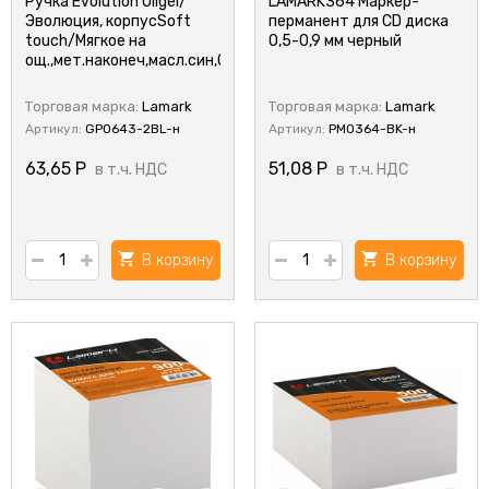
Ручка Evolution Oilgel/
LAMARK364 Маркер-
Эволюция, корпусSoft
перманент для CD диска
touch/Мягкое на
0,5-0,9 мм черный
ощ.,мет.наконеч,масл.син,0,7мм
Торговая марка:
Lamark
Торговая марка:
Lamark
Артикул:
GP0643-2BL-н
Артикул:
PM0364-BK-н
63,65
Р
51,08
Р
в т.ч. НДС
в т.ч. НДС
В корзину
В корзину