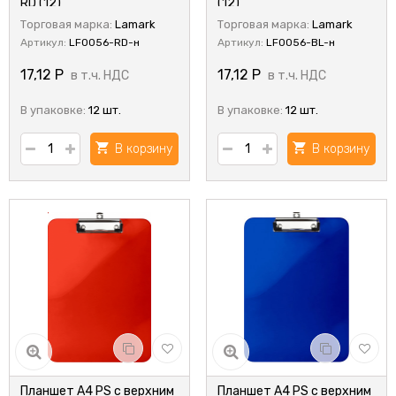
RD (12)
(12)
Торговая марка:
Lamark
Торговая марка:
Lamark
Артикул:
LF0056-RD-н
Артикул:
LF0056-BL-н
17,12
Р
17,12
Р
в т.ч. НДС
в т.ч. НДС
В упаковке:
12 шт.
В упаковке:
12 шт.
В корзину
В корзину
Планшет А4 PS с верхним
Планшет А4 PS с верхним