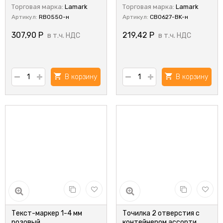
Торговая марка:
Lamark
Торговая марка:
Lamark
Артикул:
RB0550-н
Артикул:
CB0627-BK-н
307,90
Р
219,42
Р
в т.ч. НДС
в т.ч. НДС
В корзину
В корзину
Текст-маркер 1-4 мм
Точилка 2 отверстия с
розовый
контейнером,ассорти