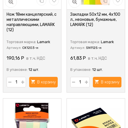
Нож 18мм канцелярский, c
Закладки 50x12 мм, 4x100
металлическими
л., неоновые, бумажные,
направляющими, LAMARK
LAMARK (12)
(12)
Торговая марка:
Lamark
Торговая марка:
Lamark
Артикул:
CK1203-н
Артикул:
SN1125-н
190,16
Р
61,83
Р
в т.ч. НДС
в т.ч. НДС
В упаковке:
12 шт.
В упаковке:
12 шт.
В корзину
В корзину