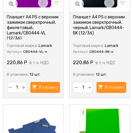
Планшет А4 PS с верхним
Планшет А4 PS с верхним
зажимом сверхпрочный,
зажимом сверхпрочный,
фиолетовый,
черный, Lamark/CB0444-
Lamark/CB0444-VL
BK (12/36)
(12/36)
Торговая марка:
Lamark
Торговая марка:
Lamark
Артикул:
CB0444-VL-н
Артикул:
CB0444-BK-н
220,86
Р
220,86
Р
в т.ч. НДС
в т.ч. НДС
В упаковке:
12 шт.
В упаковке:
12 шт.
В корзину
В корзину