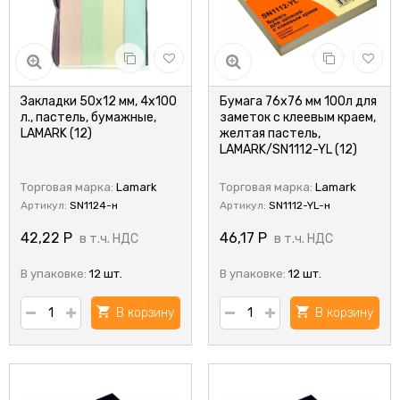
Закладки 50x12 мм, 4x100
Бумага 76x76 мм 100л для
л., пастель, бумажные,
заметок с клеевым краем,
LAMARK (12)
желтая пастель,
LAMARK/SN1112-YL (12)
Торговая марка:
Lamark
Торговая марка:
Lamark
Артикул:
SN1124-н
Артикул:
SN1112-YL-н
42,22
Р
46,17
Р
в т.ч. НДС
в т.ч. НДС
В упаковке:
12 шт.
В упаковке:
12 шт.
В корзину
В корзину