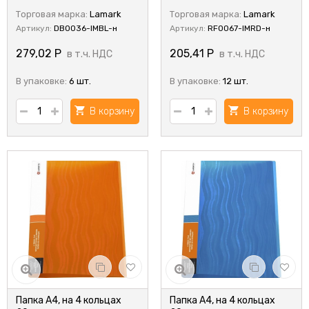
Торговая марка:
Lamark
Торговая марка:
Lamark
Артикул:
DB0036-IMBL-н
Артикул:
RF0067-IMRD-н
279,02
Р
205,41
Р
в т.ч. НДС
в т.ч. НДС
В упаковке:
6 шт.
В упаковке:
12 шт.
В корзину
В корзину
Папка А4, на 4 кольцах
Папка А4, на 4 кольцах