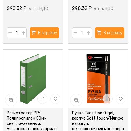
298,32
Р
298,32
Р
в т.ч. НДС
в т.ч. НДС
В корзину
В корзину
Регистратор PP/
Ручка Evolution Oilgel,
Полипропилен 50мм
корпус Soft touch/Мягкое
светло-зеленый,
на ощуп,
метал.окантовка/карман,
мет.наконечник,масл.черн,