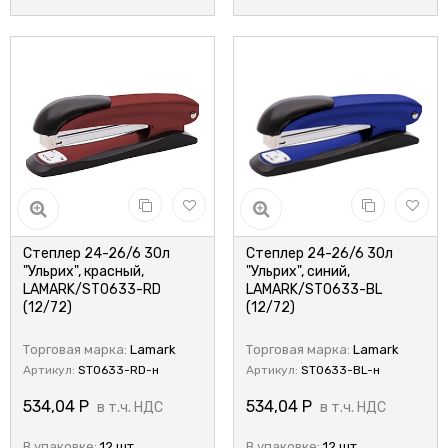
Степлер 24-26/6 30л
Степлер 24-26/6 30л
"Ульрих", красный,
"Ульрих", синий,
LAMARK/ST0633-RD
LAMARK/ST0633-BL
(12/72)
(12/72)
Торговая марка:
Lamark
Торговая марка:
Lamark
Артикул:
ST0633-RD-н
Артикул:
ST0633-BL-н
534,04
Р
534,04
Р
в т.ч. НДС
в т.ч. НДС
В упаковке:
12 шт.
В упаковке:
12 шт.