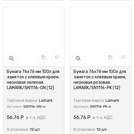
Бумага 76x76 мм 100л для
Бумага 76x76 мм 100л для
заметок с клеевым краем,
заметок с клеевым краем,
неоновая зеленая,
неоновая розовая,
LAMARK/SN1116-GN (12)
LAMARK/SN1116-PK (12)
Торговая марка:
Lamark
Торговая марка:
Lamark
Артикул:
SN1116-GN-н
Артикул:
SN1116-PK-н
56,76
Р
56,76
Р
в т.ч. НДС
в т.ч. НДС
В упаковке:
12 шт.
В упаковке:
12 шт.