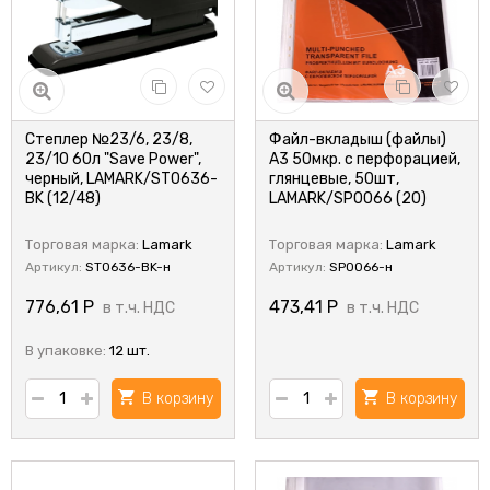
Степлер №23/6, 23/8,
Файл-вкладыш (файлы)
23/10 60л "Save Power",
А3 50мкр. с перфорацией,
черный, LAMARK/ST0636-
глянцевые, 50шт,
BK (12/48)
LAMARK/SP0066 (20)
Торговая марка:
Lamark
Торговая марка:
Lamark
Артикул:
ST0636-BK-н
Артикул:
SP0066-н
776,61
Р
473,41
Р
в т.ч. НДС
в т.ч. НДС
В упаковке:
12 шт.
В корзину
В корзину