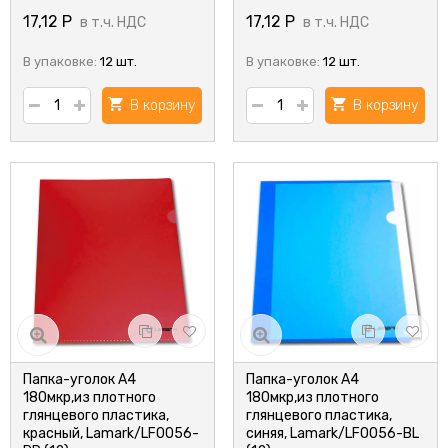
17,12
Р
17,12
Р
в т.ч. НДС
в т.ч. НДС
В упаковке:
12 шт.
В упаковке:
12 шт.
В корзину
В корзину
Папка-уголок А4
Папка-уголок А4
180мкр,из плотного
180мкр,из плотного
глянцевого пластика,
глянцевого пластика,
красный, Lamark/LF0056-
синяя, Lamark/LF0056-BL