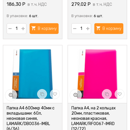
186,30
Р
279,02
Р
в т.ч. НДС
в т.ч. НДС
В упаковке:
6 шт.
В упаковке:
6 шт.
В корзину
В корзину
Папка А4 600мкр 40мм с
Папка А4, на 2 кольцах
вкладышами: 60л,
20мм, пластиковая,
неоновая синяя,
неоновая красная,
LAMARK/DB0036-IMBL
LAMARK/RF0067-IMRD
(6/36)
(12/72)