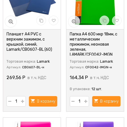
Планшет А4 PVC с
Папка А4 600 мкр 18мм, с
верхним зажимом, с
металлическим
крышкой, синий,
прижимом, неоновая
Lamark/CB0607-BL (60)
зеленая,
LAMARK/CF0042-IMGN
(12/72)
Торговая марка:
Lamark
Торговая марка:
Lamark
Артикул:
CB0607-BL-н
Артикул:
CF0042-IMGN-н
269,56
Р
164,34
Р
в т.ч. НДС
в т.ч. НДС
В упаковке:
12 шт.
В корзину
В корзину