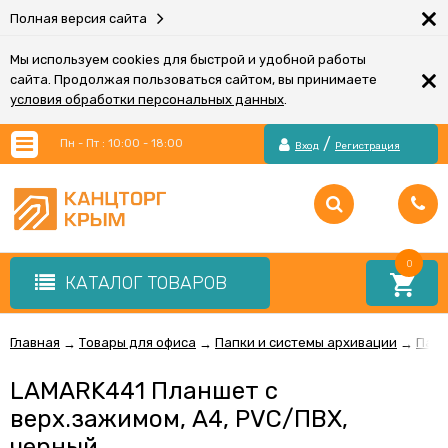
×
Полная версия сайта
Мы используем cookies для быстрой и удобной работы
×
сайта. Продолжая пользоваться сайтом, вы принимаете
условия обработки персональных данных
.
/
Пн - Пт : 10:00 - 18:00
Вход
Регистрация
0
КАТАЛОГ ТОВАРОВ
Главная
Товары для офиса
Папки и системы архивации
Папк
→
→
→
LAMARK441 Планшет с
верх.зажимом, А4, PVC/ПВХ,
черный