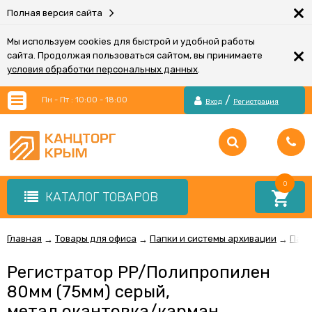
×
Полная версия сайта
Мы используем cookies для быстрой и удобной работы
×
сайта. Продолжая пользоваться сайтом, вы принимаете
условия обработки персональных данных
.
/
Пн - Пт : 10:00 - 18:00
Вход
Регистрация
0
КАТАЛОГ ТОВАРОВ
Главная
Товары для офиса
Папки и системы архивации
Папк
→
→
→
Регистратор PP/Полипропилен
80мм (75мм) серый,
метал.окантовка/карман,