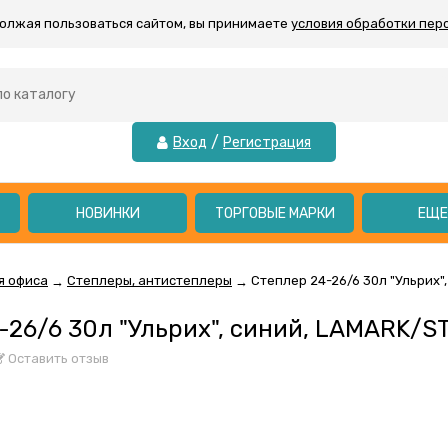
должая пользоваться сайтом, вы принимаете
условия обработки пер
/
Вход
Регистрация
НОВИНКИ
ТОРГОВЫЕ МАРКИ
ЕЩ
я офиса
Степлеры, антистеплеры
Степлер 24-26/6 30л "Ульрих"
→
→
-26/6 30л "Ульрих", синий, LAMARK/ST
Оставить отзыв