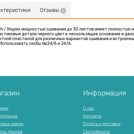
актеристики
Отзывы
0
ich / Ульрих мощностью сшивания до 30 листов имеет полностью м
ластиковые детали черного цвета: нескользящее основание и дек
ротной пластиной для различных вариантов сшивания и встроен
 Использовать скобы №24/6 и 26/6.
газин
Информация
инки
О нас
тупления
Контакты
говые марки
Оплата и доставка
еры продаж
Сертификаты