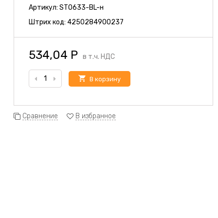
Артикул:
ST0633-BL-н
Штрих код:
4250284900237
534,04
Р
в т.ч. НДС
В корзину
Сравнение
В избранное