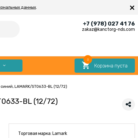
×
сональных данных
.
+7 (978) 027 41 76
zakaz@kanctorg-nds.com
0
Корзина пуста
Е
, синий, LAMARK/ST0633-BL (12/72)
0633-BL (12/72)
Торговая марка:
Lamark