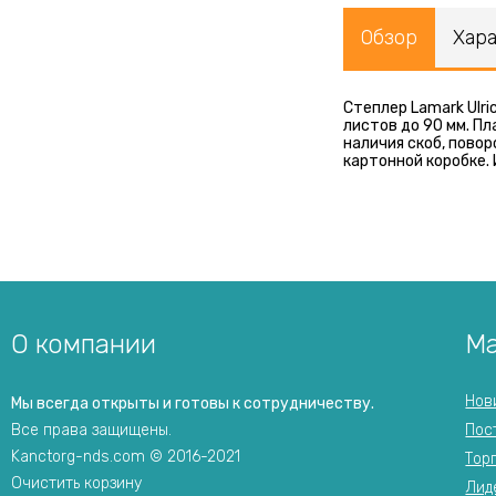
Обзор
Хар
Степлер Lamark Ulr
листов до 90 мм. П
наличия скоб, пово
картонной коробке.
О компании
Ма
Нов
Мы всегда открыты и готовы к сотрудничеству.
Все права защищены.
Пос
Kanctorg-nds.com © 2016-2021
Тор
Очистить корзину
Лид