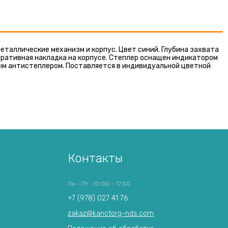
еталлические механизм и корпус. Цвет синий. Глубина захвата
оративная накладка на корпусе. Степлер оснащен индикатором
ным антистеплером. Поставляется в индивидуальной цветной
Контакты
Пн - Пт : 10:00 - 17:00
+7 (978) 027 41 76
zakaz@kanctorg-nds.com