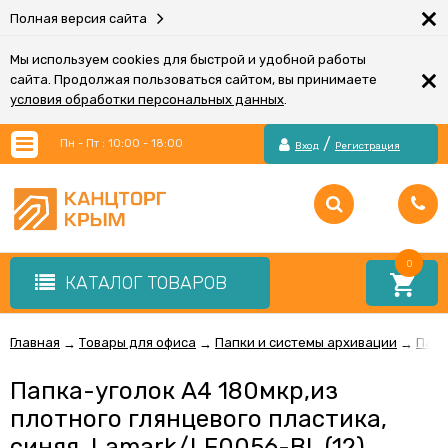
×
Полная версия сайта
Мы используем cookies для быстрой и удобной работы
×
сайта. Продолжая пользоваться сайтом, вы принимаете
условия обработки персональных данных
.
/
Пн - Пт : 10:00 - 18:00
Вход
Регистрация
0
КАТАЛОГ ТОВАРОВ
Главная
Товары для офиса
Папки и системы архивации
Папк
→
→
→
Папка-уголок А4 180мкр,из
плотного глянцевого пластика,
синяя, Lamark/LF0056-BL (12)