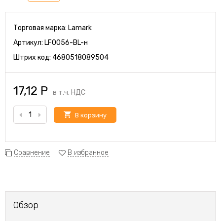
Торговая марка:
Lamark
Артикул:
LF0056-BL-н
Штрих код:
4680518089504
17,12
Р
в т.ч. НДС
В корзину
Сравнение
В избранное
Обзор