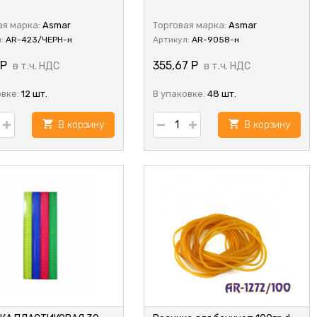
ая марка:
Asmar
Торговая марка:
Asmar
л:
AR-423/ЧЕРН-н
Артикул:
AR-9058-н
Р
355,67
Р
в т.ч. НДС
в т.ч. НДС
овке:
12 шт.
В упаковке:
48 шт.
В корзину
В корзину