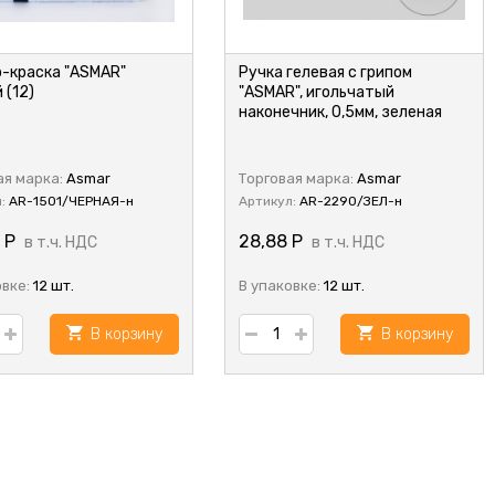
-краска "ASMAR"
Ручка гелевая с грипом
 (12)
"ASMAR", игольчатый
наконечник, 0,5мм, зеленая
ая марка:
Asmar
Торговая марка:
Asmar
л:
AR-1501/ЧЕРНАЯ-н
Артикул:
AR-2290/ЗЕЛ-н
1
Р
28,88
Р
в т.ч. НДС
в т.ч. НДС
овке:
12 шт.
В упаковке:
12 шт.
В корзину
В корзину