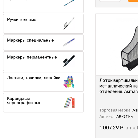
Ручки гелевые
Маркеры специальные
Маркеры перманентные
Ластики, точилки, линейки
Лоток вертикаль
металлический на
отделение, Asmar
Карандаши
чернографитные
Торговая марка:
As
Артикул:
AR-311-н
1 007,29
Р
в т.ч.