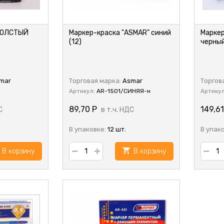
ТОЛСТЫЙ
Маркер-краска "ASMAR" синий
Маркер
(12)
черный
mar
Торговая марка:
Asmar
Торгов
Артикул:
AR-1501/СИНЯЯ-н
Артику
89,70
Р
149,6
С
в т.ч. НДС
В упаковке:
12 шт.
В упак
В корзину
В корзину