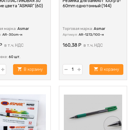
КА ПЛАСТИКОВАЯ 30
Резинка для банкнот 100гр d-
кие цвета "ASMAR" (60)
60mm однотонный (144)
ая марка:
Asmar
Торговая марка:
Asmar
л:
AR-30cm-н
Артикул:
AR-1272/100-н
Р
160,38
Р
в т.ч. НДС
в т.ч. НДС
овке:
60 шт.
В корзину
В корзину