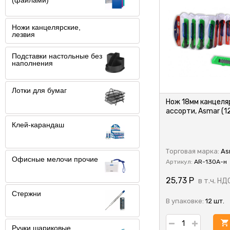
(файлами)
Ножи канцелярские,
лезвия
Подставки настольные без
наполнения
Лотки для бумаг
Нож 18мм канцеля
ассорти, Asmar (1
Клей-карандаш
Торговая марка:
As
Офисные мелочи прочие
Артикул:
AR-130A-н
25,73
Р
в т.ч. НД
Стержни
В упаковке:
12 шт.
Ручки шариковые