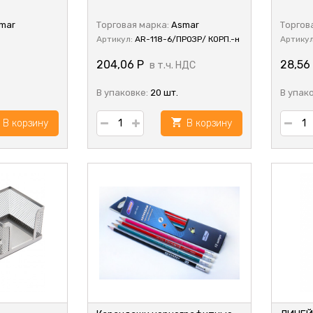
mar
Торговая марка:
Asmar
Торгов
Артикул:
AR-118-6/ПРОЗР/ КОРП.-н
Артику
204,06
Р
28,56
в т.ч. НДС
В упаковке:
20 шт.
В упак
В корзину
В корзину