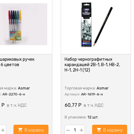
шариковых ручек
Набор чернографитных
 6 цветов
карандашей 2В-1, В-1, НВ-2,
Н-1, 2Н-1 (12)
ая марка:
Asmar
Торговая марка:
Asmar
л:
AR-2270-6-н
Артикул:
AR-1619-6-н
1
Р
60,77
Р
в т.ч. НДС
в т.ч. НДС
В упаковке:
12 шт.
В корзину
В корзину