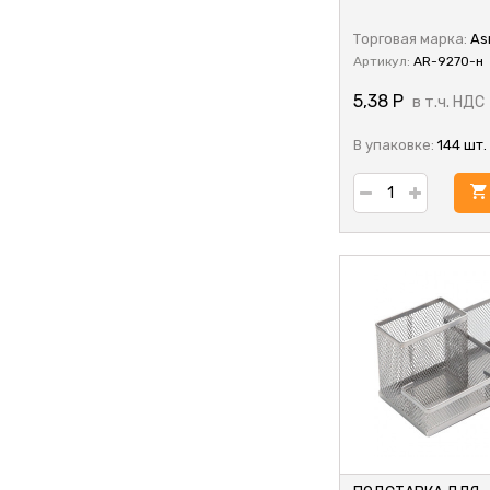
Торговая марка:
As
Артикул:
AR-9270-н
5,38
Р
в т.ч. НДС
В упаковке:
144 шт.