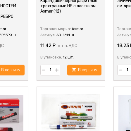
Карандаши чернографитные
ЛИНЕЙ
ЖНОСТЕЙ
трехгранные HB с ластиком
см. яр
Asmar (12)
ЕРЕБРО
mar
Торговая марка:
Asmar
Торгов
ЕРЕБРО-н
Артикул:
AR-1614-н
Артику
11,42
Р
18,23
ДС
в т.ч. НДС
В упаковке:
12 шт.
В упак
В корзину
В корзину