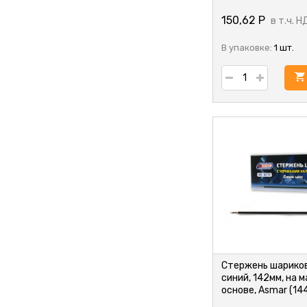
150,62
Р
в т.ч. Н
В упаковке:
1 шт.
Стержень шарико
синий, 142мм, на 
основе, Asmar (14