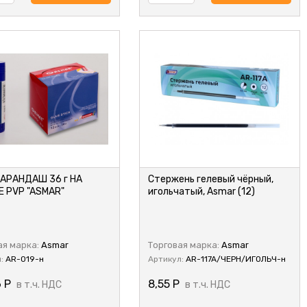
КАРАНДАШ 36 г НА
Стержень гелевый чёрный,
 PVP "ASMAR"
игольчатый, Asmar (12)
ая марка:
Asmar
Торговая марка:
Asmar
л:
AR-019-н
Артикул:
AR-117A/ЧЕРН/ИГОЛЬЧ-н
6
Р
8,55
Р
в т.ч. НДС
в т.ч. НДС