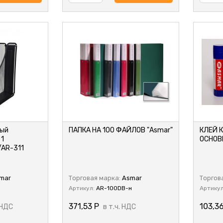
ный
ПАПКА НА 100 ФАЙЛОВ "Asmar"
КЛЕЙ 
 1
ОСНОВЕ
/AR-311
mar
Торговая марка:
Asmar
Торгов
Артикул:
AR-100DB-н
Артику
371,53
Р
103,3
 НДС
в т.ч. НДС