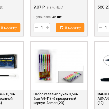
9,07
Р
380,2
ДС
в т.ч. НДС
В упаковке:
48 шт.
В корзину
В корзину
вый 0,7мм
Набор гелевых ручек 0,5мм
МАРКЕ
масляной
6цв AR-118-6 прозрачный
ASMAR
4)
корпус, Asmar (20)
(12)