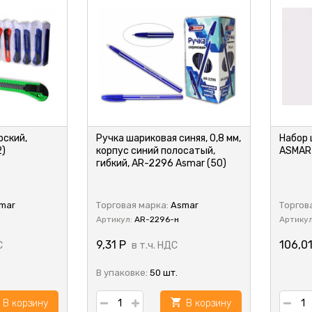
рский,
Ручка шариковая синяя, 0,8 мм,
Набор 
2)
корпус синий полосатый,
ASMAR
гибкий, AR-2296 Asmar (50)
mar
Торговая марка:
Asmar
Торгов
Артикул:
AR-2296-н
Артику
9,31
Р
106,0
С
в т.ч. НДС
В упаковке:
50 шт.
В корзину
В корзину