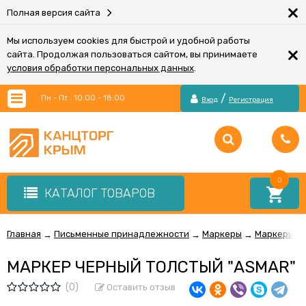
×
Полная версия сайта
Мы используем cookies для быстрой и удобной работы
×
сайта. Продолжая пользоваться сайтом, вы принимаете
условия обработки персональных данных
.
/
Пн - Пт : 10:00 - 18:00
Вход
Регистрация
0
КАТАЛОГ ТОВАРОВ
Главная
Письменные принадлежности
Маркеры
Маркеры п
→
→
→
МАРКЕР ЧЕРНЫЙ ТОЛСТЫЙ "ASMAR"
(0)
Оставить отзыв