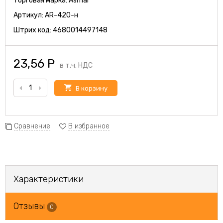
Торговая марка:
Asmar
Артикул:
AR-420-н
Штрих код:
4680014497148
23,56
Р
в т.ч. НДС
В корзину
Сравнение
В избранное
Характеристики
Отзывы
0