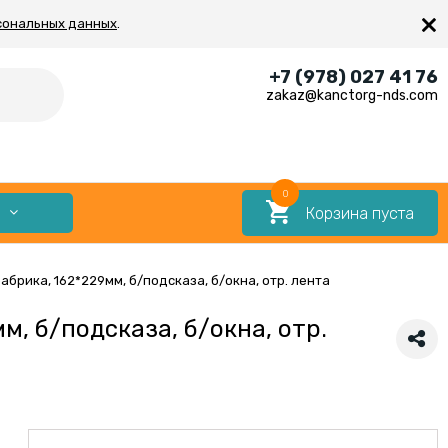
×
сональных данных
.
+7 (978) 027 41 76
zakaz@kanctorg-nds.com
0
Корзина пуста
Е
абрика, 162*229мм, б/подсказа, б/окна, отр. лента
м, б/подсказа, б/окна, отр.