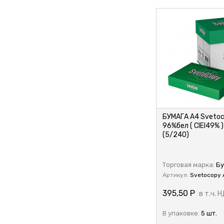
9-
БУМАГА А4 Svetoco
96%бел ( CIEI49% )
(5/240)
Торговая марка:
Бу
Артикул:
Svetocopy 
395,50
Р
в т.ч. 
В упаковке:
5 шт.