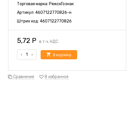
Торговая марка:
РяжскГознак
Артикул:
4607122770826-н
Штрих код:
4607122770826
5,72
Р
в т.ч. НДС
В корзину
Сравнение
В избранное