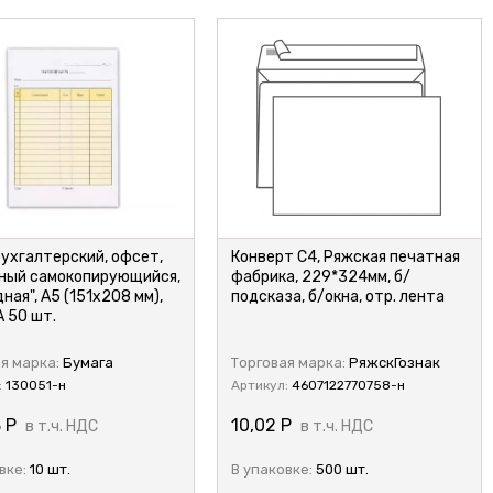
бухгалтерский, офсет,
Конверт C4, Ряжская печатная
ный самокопирующийся,
фабрика, 229*324мм, б/
ная", А5 (151х208 мм),
подсказа, б/окна, отр. лента
 50 шт.
я марка:
Бумага
Торговая марка:
РяжскГознак
:
130051-н
Артикул:
4607122770758-н
8
Р
10,02
Р
в т.ч. НДС
в т.ч. НДС
вке:
10 шт.
В упаковке:
500 шт.