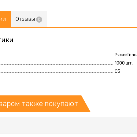
ки
Отзывы
0
тики
РяжскГозн
1000 шт.
C5
оваром также покупают