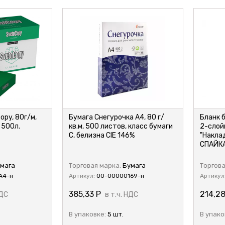
py, 80г/м,
Бумага Снегурочка А4, 80 г/
Бланк 
 500л.
кв.м, 500 листов, класс бумаги
2-слой
С, белизна CIE 146%
"Наклад
СПАЙКА
мага
Торговая марка:
Бумага
Торгова
А4-н
Артикул:
00-00000169-н
Артикул
385,33
Р
214,2
НДС
в т.ч. НДС
В упаковке:
5 шт.
В упако