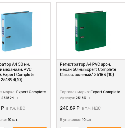
ратор А4 50 мм,
Регистратор А4 PVC ароч.
й механизм, PVC,
механ 50 мм Expert Complete
, Expert Complete
Classic, зеленый/ 25183 (10)
/251894(10)
я марка:
Expert Complete
Торговая марка:
Expert Complete
:
251894-н
Артикул:
25183-н
1
Р
240,89
Р
в т.ч. НДС
в т.ч. НДС
вке:
10 шт.
В упаковке:
10 шт.