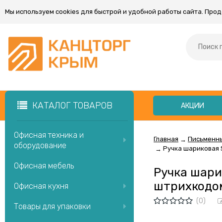
Мы используем cookies для быстрой и удобной работы сайта. Про
КАТАЛОГ ТОВАРОВ
АКЦИИ
Офисная техника и
Главная
Письменн
→
оборудование
Ручка шариковая S
→
Офисная мебель
Ручка шарик
штрихкодо
Офисная кухня
(0)
Товары для упаковки