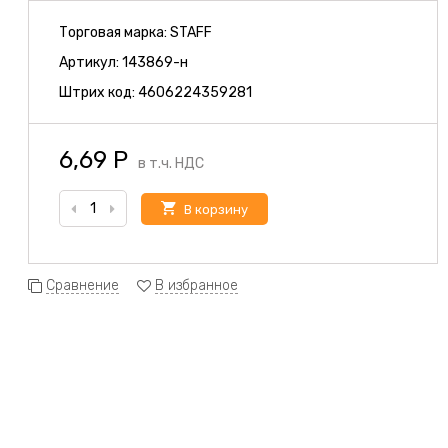
Торговая марка:
STAFF
Артикул:
143869-н
Штрих код:
4606224359281
6,69
Р
в т.ч. НДС
В корзину
Сравнение
В избранное