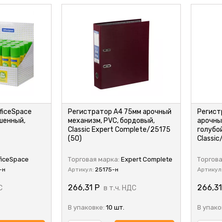
ficeSpace
Регистратор А4 75мм арочный
Регист
чшенный,
механизм, PVC, бордовый,
арочны
Classic Expert Complete/25175
голубой
(50)
Classic
ficeSpace
Торговая марка:
Expert Complete
Торгова
-н
Артикул:
25175-н
Артикул
266,31
Р
266,3
С
в т.ч. НДС
В упаковке:
10 шт.
В упако