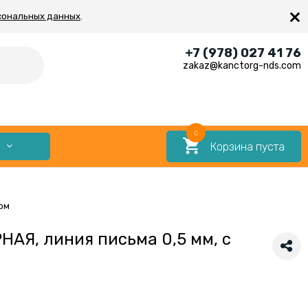
×
сональных данных
.
+7 (978) 027 41 76
zakaz@kanctorg-nds.com
0
Корзина пуста
Е
дом
НАЯ, линия письма 0,5 мм, с