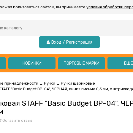
должая пользоваться сайтом, вы принимаете
условия обработки пер
/
Вход
Регистрация
НОВИНКИ
ТОРГОВЫЕ МАРКИ
ЕЩ
ые принадлежности
Ручки
Ручки шариковые
→
→
TAFF "Basic Budget BP-04", ЧЕРНАЯ, линия письма 0,5 мм, с штрихко
овая STAFF "Basic Budget BP-04", ЧЕР
м
Оставить отзыв