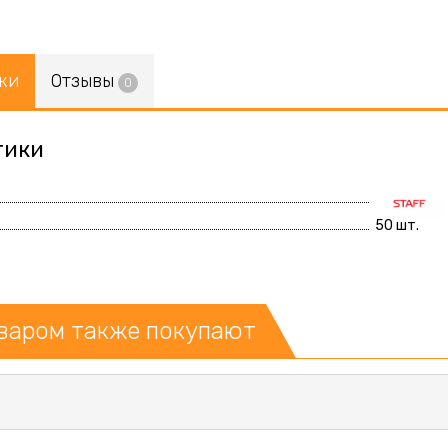
ки
Отзывы
0
тики
50 шт.
оваром также покупают