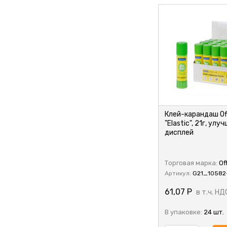
Клей-карандаш Of
35
"Elastic", 21г, улу
дисплей
Торговая марка:
Of
Артикул:
G21_10582
61,07
Р
в т.ч. НД
В упаковке:
24 шт.