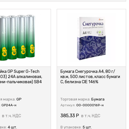
йка GP Super G-Tech
Бумага Снегурочка А4, 80 г/
R03) 24A алкалиновая,
кв.м, 500 листов, класс бумаги
ини-пальчиковая) SB4
С, белизна CIE 146%
я марка:
GP
Торговая марка:
Бумага
:
GP24А-н
Артикул:
00-00000169-н
385,33
Р
в т.ч. НДС
в т.ч. НДС
вке:
4 шт.
В упаковке:
5 шт.