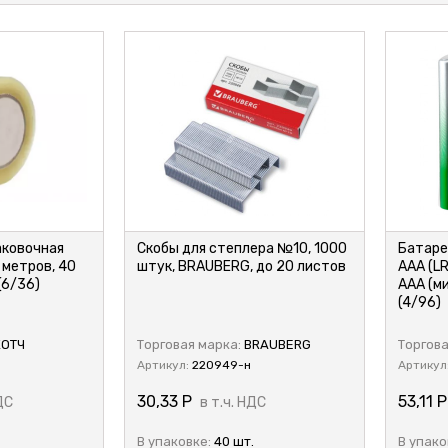
аковочная
Скобы для степлера №10, 1000
Батаре
 метров, 40
штук, BRAUBERG, до 20 листов
AAA (L
(6/36)
AAA (м
(4/96)
ОТЧ
Торговая марка:
BRAUBERG
Торгова
Артикул:
220949-н
Артикул
30,33
Р
53,11
Р
ДС
в т.ч. НДС
В упаковке:
40 шт.
В упако