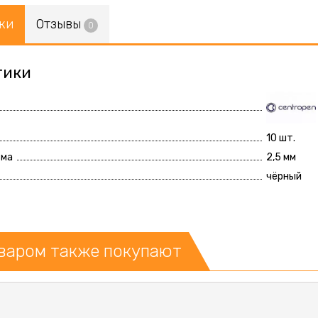
ки
Отзывы
0
тики
10 шт.
ьма
2,5 мм
чёрный
оваром также покупают