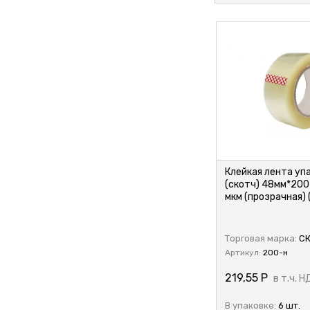
Клейкая лента уп
(скотч) 48мм*200
мкм (прозрачная) 
CE
Торговая марка:
СК
Артикул:
200-н
219,55
Р
в т.ч. Н
В упаковке:
6 шт.