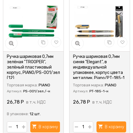
Ручка шариковая 0,7мм
Ручка шариковая 0,7мм
зелёная "TROOPER",
синяя "Elegant", в
зелёный пластиковый
индивидуальной
корпус, PIANO/PS-001/зел
упаковкее, корпус цвета
(12)
металлик, Piano/PT-185-1
Торговая марка:
PIANO
Торговая марка:
PIANO
Артикул:
PS-001/зел./-н
Артикул:
PT-185-1-н
26,78
Р
26,78
Р
в т.ч. НДС
в т.ч. НДС
В упаковке:
12 шт.
В корзину
В корзину