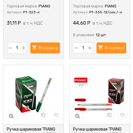
резиновый держатель,
держатель, 0,5 мм
Торговая марка:
PIANO
Торговая марка:
PIANO
цвет чернил-синий.
Артикул:
PT-323-н
Артикул:
PT-335-12/син./-н
31,11
Р
44,60
Р
в т.ч. НДС
в т.ч. НДС
В упаковке:
12 шт.
В корзину
В корзину
Ручка шариковая "PIANO
Ручка шариковая "PIANO