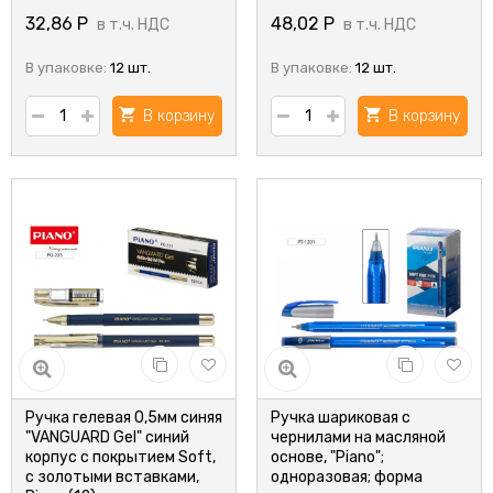
32,86
Р
48,02
Р
в т.ч. НДС
в т.ч. НДС
В упаковке:
12 шт.
В упаковке:
12 шт.
В корзину
В корзину
Ручка гелевая 0,5мм синяя
Ручка шариковая с
"VANGUARD Gel" синий
чернилами на масляной
корпус с покрытием Soft,
основе, "Piano";
с золотыми вставками,
одноразовая; форма