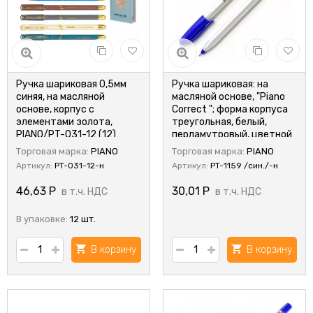
Ручка шариковая 0,5мм
Ручка шариковая: на
синяя, на масляной
масляной основе, "Piano
основе, корпус с
Сorrect "; форма корпуса
элементами золота,
треугольная, белый,
PIANO/PT-031-12 (12)
перламутровый, цветной
колпачок в цвет чернил;
Торговая марка:
PIANO
Торговая марка:
PIANO
игольчатый наконечник;
Артикул:
PT-031-12-н
Артикул:
PT-1159 /син./-н
цвет чернил-
синий,,0,7/1.0mm
46,63
Р
30,01
Р
в т.ч. НДС
в т.ч. НДС
В упаковке:
12 шт.
В корзину
В корзину