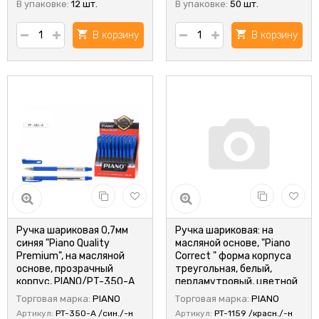
В упаковке:
12 шт.
В упаковке:
50 шт.
В корзину
В корзину
Ручка шариковая 0,7мм
Ручка шариковая: на
синяя "Piano Quality
масляной основе, "Piano
Premium", на масляной
Сorrect " форма корпуса
основе, прозрачный
треугольная, белый,
корпус, PIANO/PT-350-A
перламутровый, цветной
(50)
колпачок в цвет чернил;
Торговая марка:
PIANO
Торговая марка:
PIANO
игольчатый наконечник;
Артикул:
PT-350-A /син./-н
Артикул:
PT-1159 /красн./-н