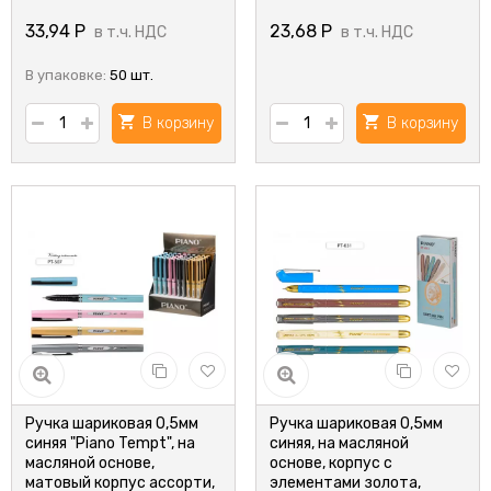
цвет чернил-
красный,,0,7/1.0mm
33,94
Р
23,68
Р
в т.ч. НДС
в т.ч. НДС
В упаковке:
50 шт.
В корзину
В корзину
Ручка шариковая 0,5мм
Ручка шариковая 0,5мм
синяя "Piano Tempt", на
синяя, на масляной
масляной основе,
основе, корпус с
матовый корпус ассорти,
элементами золота,