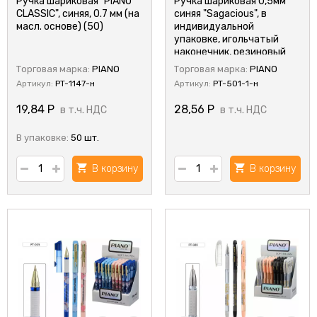
Ручка шариковая "PIANO
Ручка шариковая 0,5мм
CLASSIC", синяя, 0.7 мм (на
синяя "Sagacious", в
масл. основе) (50)
индивидуальной
упаковке, игольчатый
наконечник, резиновый
держатель, Piano/PT-
Торговая марка:
PIANO
Торговая марка:
PIANO
501-1 (50)
Артикул:
PT-1147-н
Артикул:
PT-501-1-н
19,84
Р
28,56
Р
в т.ч. НДС
в т.ч. НДС
В упаковке:
50 шт.
В корзину
В корзину