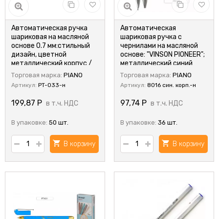
Автоматическая ручка
Автоматическая
шариковая на масляной
шариковая ручка с
основе 0.7 мм:стильный
чернилами на масляной
дизайн, цветной
основе: "VINSON PIONEER";
металлический корпус /
металлический синий
ассорти/, цвет чернил
корпус; толщина
Торговая марка:
PIANO
Торговая марка:
PIANO
синий. "Piano"
пишущего узла 0,7 mm,
Артикул:
PT-033-н
Артикул:
8016 син. корп.-н
цвет чернил
199,87
Р
97,74
Р
в т.ч. НДС
в т.ч. НДС
В упаковке:
50 шт.
В упаковке:
36 шт.
В корзину
В корзину