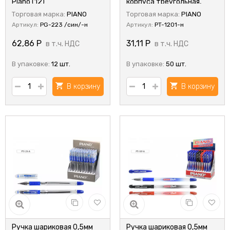
Piano (12)
корпуса треугольная,
синий тонированный,
Торговая марка:
PIANO
Торговая марка:
PIANO
серый колпачок; цвет
Артикул:
PG-223 /син/-н
Артикул:
PT-1201-н
чернил-синий
62,86
Р
31,11
Р
в т.ч. НДС
в т.ч. НДС
В упаковке:
12 шт.
В упаковке:
50 шт.
В корзину
В корзину
Ручка шариковая 0,5мм
Ручка шариковая 0,5мм