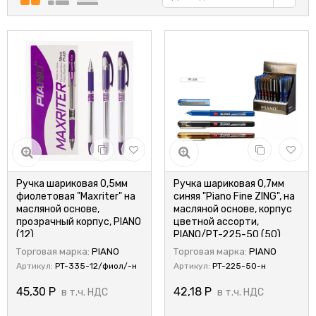
Ручка шариковая 0,5мм
Ручка шариковая 0,7мм
фиолетовая "Maxriter" на
синяя "Piano Fine ZING", на
масляной основе,
масляной основе, корпус
прозрачный корпус, PIANO
цветной ассорти,
(12)
PIANO/PT-225-50 (50)
Торговая марка:
PIANO
Торговая марка:
PIANO
Артикул:
PT-335-12/фиол/-н
Артикул:
PT-225-50-н
45,30
Р
42,18
Р
в т.ч. НДС
в т.ч. НДС