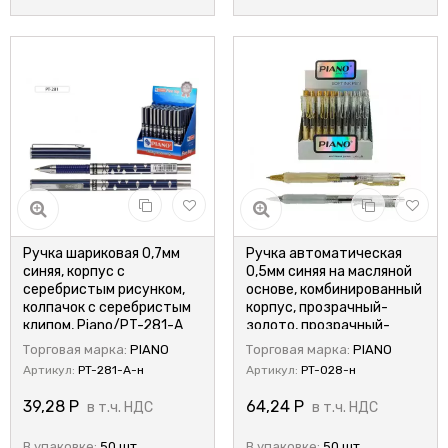
Ручка шариковая 0,7мм
Ручка автоматическая
синяя, корпус с
0,5мм синяя на масляной
серебристым рисунком,
основе, комбинированный
колпачок с серебристым
корпус, прозрачный-
клипом, Piano/PT-281-A
золото, прозрачный-
(50)
серебро, PIANO/PT-028
Торговая марка:
PIANO
Торговая марка:
PIANO
(50/1200)
Артикул:
PT-281-A-н
Артикул:
PT-028-н
39,28
Р
64,24
Р
в т.ч. НДС
в т.ч. НДС
В упаковке:
50 шт.
В упаковке:
50 шт.