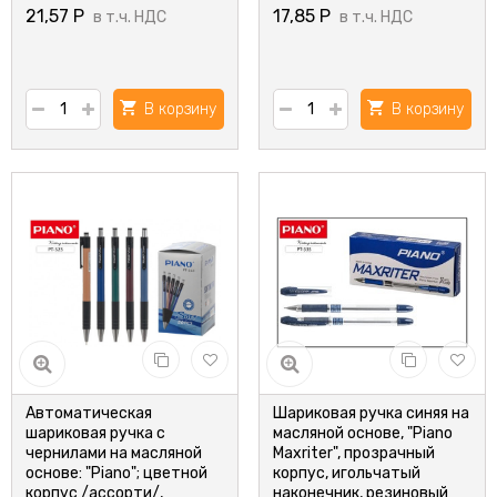
21,57
Р
17,85
Р
в т.ч. НДС
в т.ч. НДС
В корзину
В корзину
Автоматическая
Шариковая ручка синяя на
шариковая ручка с
масляной основе, "Piano
чернилами на масляной
Maxriter", прозрачный
основе: "Piano"; цветной
корпус, игольчатый
корпус /ассорти/,
наконечник, резиновый