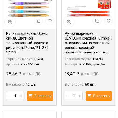
Ручка шариковая 0,5мм
Ручка шариковая
синяя, цветной
0,7/1,0мм красная "Simple",
тонированный корпус с
с чернилами на масляной
рисунком, Piano/PT-272-
основе, красный
12 (12)
полупрозрачный корпус,
Piano/PT-1155/крас (50)
Торговая марка:
PIANO
Торговая марка:
PIANO
Артикул:
PT-272-12-н
Артикул:
PT-1155/крас./-н
28,56
Р
13,40
Р
в т.ч. НДС
в т.ч. НДС
В упаковке:
12 шт.
В упаковке:
50 шт.
В корзину
В корзину