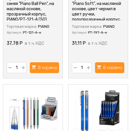
синяя "Piano Ball Pen", на
"Piano Soft", на масляной
масляной основе,
основе, цвет чернил в
прозрачный корпус,
цвет ручки,
PIANO/PT-121-A (50)
полупрозрачный корпус,
цвет ассорти, PIANO/PT-
Торговая марка:
PIANO
Торговая марка:
PIANO
197-A (50)
Артикул:
PT-121-A-н
Артикул:
PT-197-A-н
37,78
Р
31,11
Р
в т.ч. НДС
в т.ч. НДС
В корзину
В корзину