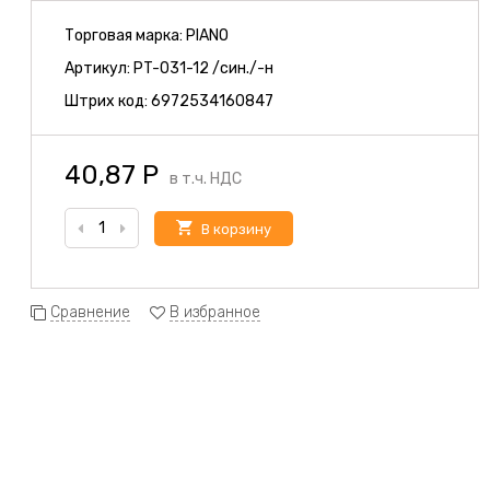
Торговая марка:
PIANO
Артикул:
PT-031-12 /син./-н
Штрих код:
6972534160847
40,87
Р
в т.ч. НДС
В корзину
Сравнение
В избранное