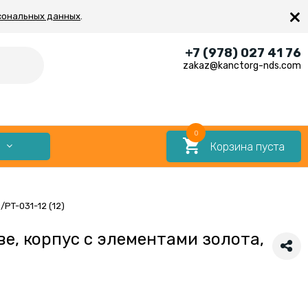
×
сональных данных
.
+7 (978) 027 41 76
zakaz@kanctorg-nds.com
0
Корзина пуста
Е
PT-031-12 (12)
ве, корпус с элементами золота,