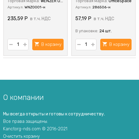
Торговая марка:
WENZER OFFiCE
Торговая марка:
OfficeSpace
Артикул:
WNZ0001-н
Артикул:
286506-н
235,59
Р
57,19
Р
в т.ч. НДС
в т.ч. НДС
В упаковке:
24 шт.
В корзину
В корзину
О компании
Мы всегда открыты и готовы к сотрудничеству.
Все права защищены.
Kanctorg-nds.com © 2016-2021
Очистить корзину