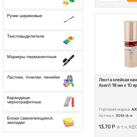
Ручки шариковые
Текстовыделители
Маркеры перманентные
Ластики, точилки, линейки
Лента клейкая ка
Axent 18 мм х 10 я
Карандаши
чернографитные
Торговая марка:
AX
Артикул:
3012-A-н
Блоки самоклеящиеся,
закладки
13,70
Р
в т.ч. НД