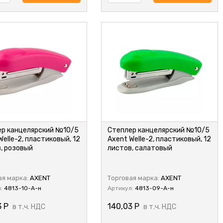
ер канцелярский №10/5
Степлер канцелярский №10/5
Welle-2, пластиковый, 12
Axent Welle-2, пластиковый, 12
, розовый
листов, салатовый
ая марка:
AXENT
Торговая марка:
AXENT
л:
4813-10-A-н
Артикул:
4813-09-A-н
3
Р
140,03
Р
в т.ч. НДС
в т.ч. НДС