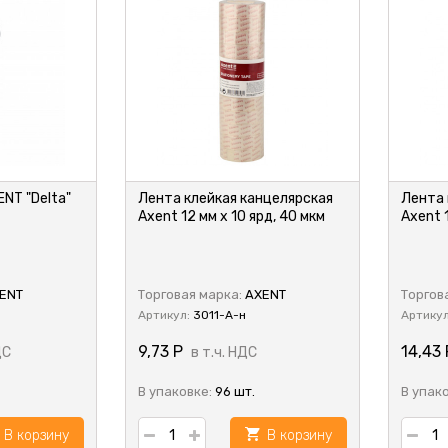
NT "Delta"
Лента клейкая канцелярская
Лента 
Axent 12 мм х 10 ярд, 40 мкм
Axent 
ENT
Торговая марка:
AXENT
Торгов
Артикул:
3011-A-н
Артику
9,73
Р
14,43
ДС
в т.ч. НДС
В упаковке:
96 шт.
В упак
В корзину
В корзину