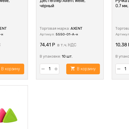
elle,
Дестеплер Axent Welle,
Ручка 
чёрный
0.7 мм,
ENT
Торговая марка:
AXENT
Торгов
-н
Артикул:
5550-01-A-н
Артику
74,41
Р
10,38
С
в т.ч. НДС
В упаковке:
10 шт.
В упак
В корзину
В корзину