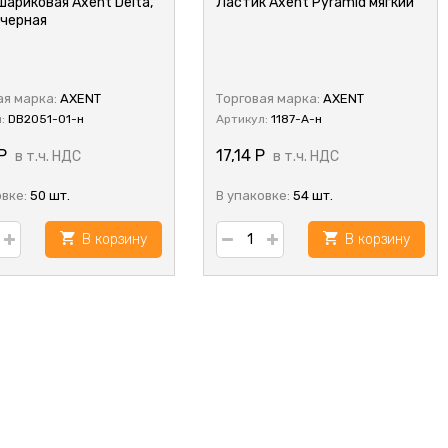
шариковая Axent Delta,
Ластик Axent Pyramid мягкий
 черная
ая марка:
AXENT
Торговая марка:
AXENT
л:
DB2051-01-н
Артикул:
1187-A-н
Р
17,14
Р
в т.ч. НДС
в т.ч. НДС
овке:
50 шт.
В упаковке:
54 шт.
В корзину
В корзину