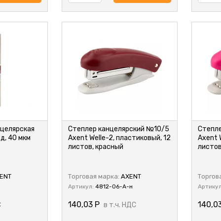
нцелярская
Степлер канцелярский №10/5
Степл
рд, 40 мкм
Axent Welle-2, пластиковый, 12
Axent 
листов, красный
листов
ENT
Торговая марка:
AXENT
Торгов
Артикул:
4812-06-A-н
Артику
140,03
Р
140,0
С
в т.ч. НДС