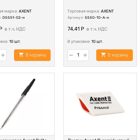
ая марка:
AXENT
Торговая марка:
AXENT
л:
D5551-02-н
Артикул:
5550-10-A-н
Р
74,41
Р
в т.ч. НДС
в т.ч. НДС
овке:
10 шт.
В упаковке:
10 шт.
В корзину
В корзину