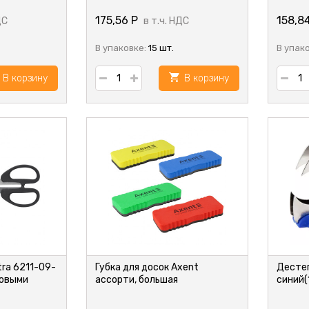
175,56
Р
158,8
ДС
в т.ч. НДС
В упаковке:
15 шт.
В упак
В корзину
В корзину
tra 6211-09-
Губка для досок Axent
Дестеп
ковыми
ассорти, большая
синий(