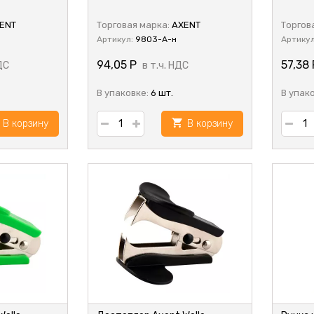
ENT
Торговая марка:
AXENT
Торгов
Артикул:
9803-A-н
Артику
94,05
Р
57,38
ДС
в т.ч. НДС
В упаковке:
6 шт.
В упак
В корзину
В корзину