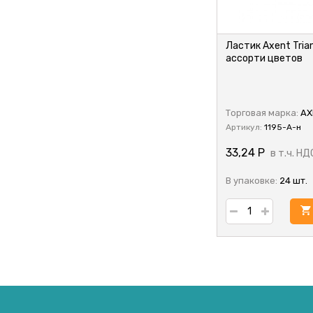
Ластик Axent Trian
ассорти цветов
Торговая марка:
AX
Артикул:
1195-A-н
33,24
Р
в т.ч. НД
В упаковке:
24 шт.