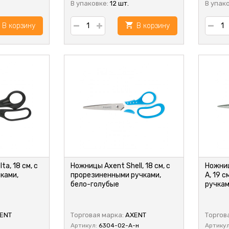
В упаковке:
12 шт.
В упак
В корзину
В корзину
a, 18 см, с
Ножницы Axent Shell, 18 см, с
Ножниц
ками,
прорезиненными ручками,
A, 19 
бело-голубые
ручкам
ENT
Торговая марка:
AXENT
Торгов
Артикул:
6304-02-A-н
Артику