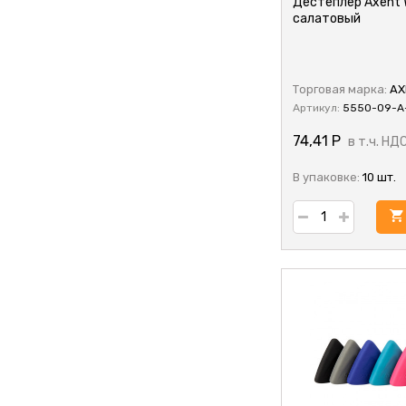
Дестеплер Axent W
салатовый
Торговая марка:
AX
Артикул:
5550-09-A
74,41
Р
в т.ч. НД
В упаковке:
10 шт.