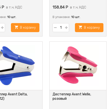
4
Р
158,84
Р
в т.ч. НДС
в т.ч. НДС
овке:
10 шт.
В упаковке:
10 шт.
В корзину
В корзину
лер Axent Delta,
Дестеплер Axent Welle,
12)
розовый