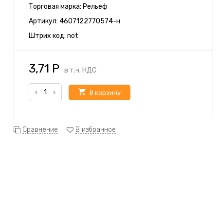
Торговая марка:
Рельеф
Артикул:
4607122770574-н
Штрих код:
not
3,71
Р
в т.ч. НДС
В корзину
Сравнение
В избранное