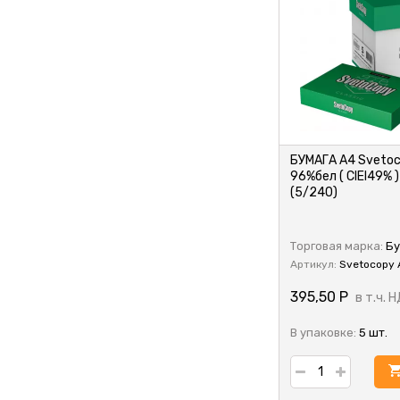
БУМАГА А4 Svetoco
96%бел ( CIEI49% )
(5/240)
CE
Торговая марка:
Бу
Артикул:
Svetocopy 
395,50
Р
в т.ч. 
В упаковке:
5 шт.
у