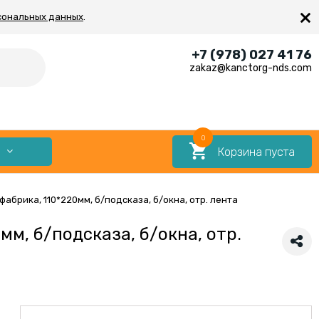
×
сональных данных
.
+7 (978) 027 41 76
zakaz@kanctorg-nds.com
0
Корзина пуста
Е
фабрика, 110*220мм, б/подсказа, б/окна, отр. лента
мм, б/подсказа, б/окна, отр.