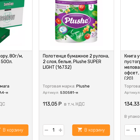
py, 80г/м,
Полотенце бумажное 2 рулона,
Книга у
 500л.
2 слоя, белые, Plushe SUPER
пустог
LIGHT (16732)
мелова
офсет,
(20)
мага
Торговая марка:
Plushe
Торгова
А4-н
Артикул:
530581-н
Артикул
113,05
Р
134,3
НДС
в т.ч. НДС
В упако
В корзину
В корзину