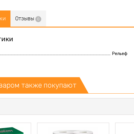
ки
Отзывы
0
тики
Рельеф
оваром также покупают