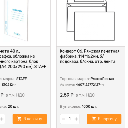
чета 48 л.,
Конверт C6, Ряжская печатная
рафка, обложка из
фабрика, 114*162мм, б/
нного картона, блок
подсказа, б/окна, отр. лента
 (А4 200х290 мм), STAFF
я марка:
STAFF
Торговая марка:
РяжскГознак
:
130212-н
Артикул:
4607122772127-н
3
Р
2,59
Р
в т.ч. НДС
в т.ч. НДС
вке:
20 шт.
В упаковке:
1000 шт.
В корзину
В корзину