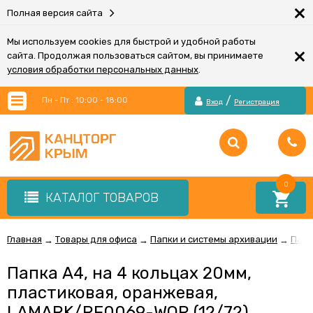
×
Полная версия сайта
Мы используем cookies для быстрой и удобной работы
×
сайта. Продолжая пользоваться сайтом, вы принимаете
условия обработки персональных данных
.
/
Пн - Пт : 10:00 - 18:00
Вход
Регистрация
0
КАТАЛОГ ТОВАРОВ
Главная
Товары для офиса
Папки и системы архивации
Папк
→
→
→
Папка А4, на 4 кольцах 20мм,
пластиковая, оранжевая,
LAMARK/RF0069-WOR (12/72)