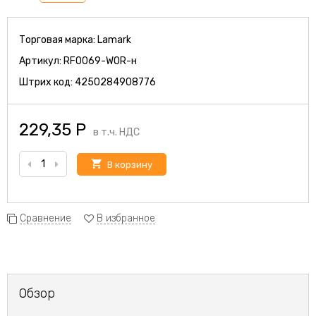
Торговая марка:
Lamark
Артикул:
RF0069-WOR-н
Штрих код:
4250284908776
229,35
Р
в т.ч. НДС
В корзину
Сравнение
В избранное
Обзор