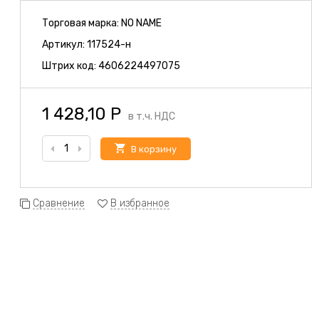
Торговая марка:
NO NAME
Артикул:
117524-н
Штрих код:
4606224497075
1 428,10
Р
в т.ч. НДС
В корзину
Сравнение
В избранное