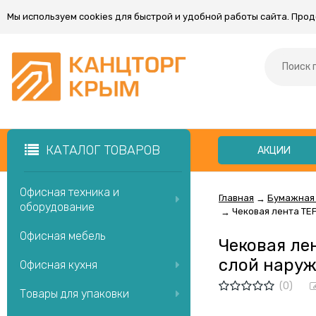
Мы используем cookies для быстрой и удобной работы сайта. Про
КАТАЛОГ ТОВАРОВ
АКЦИИ
Офисная техника и
Главная
Бумажная
→
оборудование
Чековая лента ТЕР
→
Офисная мебель
Чековая ле
слой наруж
Офисная кухня
(0)
Товары для упаковки