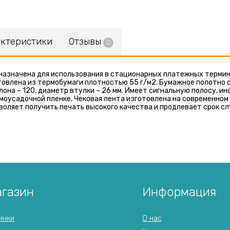
актеристики
Отзывы
0
назначена для использования в стационарных платежных термин
товлена из термобумаги плотностью 55 г/м2. Бумажное полотно 
лона – 120, диаметр втулки – 26 мм. Имеет сигнальную полосу, 
моусадочной пленке. Чековая лента изготовлена на современно
воляет получить печать высокого качества и продлевает срок с
газин
Информация
инки
О нас