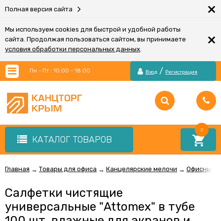
×
Полная версия сайта
Мы используем cookies для быстрой и удобной работы
×
сайта. Продолжая пользоваться сайтом, вы принимаете
условия обработки персональных данных
.
/
Пн - Пт : 10:00 - 18:00
Вход
Регистрация
0
КАТАЛОГ ТОВАРОВ
Главная
Товары для офиса
Канцелярские мелочи
Офисные м
→
→
→
Салфетки чистящие
универсальные "Attomex" в тубе
100 шт, влажные для экранов и