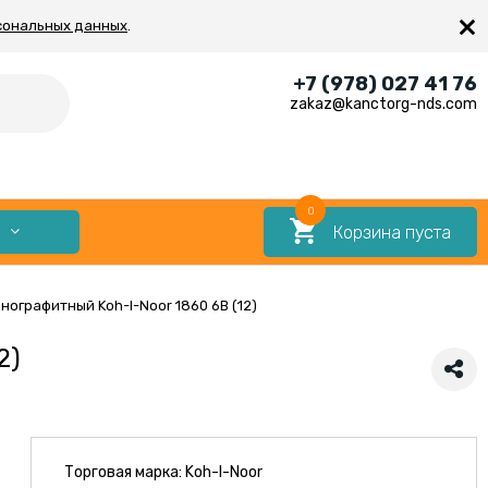
×
сональных данных
.
+7 (978) 027 41 76
zakaz@kanctorg-nds.com
0
Корзина пуста
Е
ографитный Koh-I-Noor 1860 6B (12)
2)
Торговая марка:
Koh-I-Noor