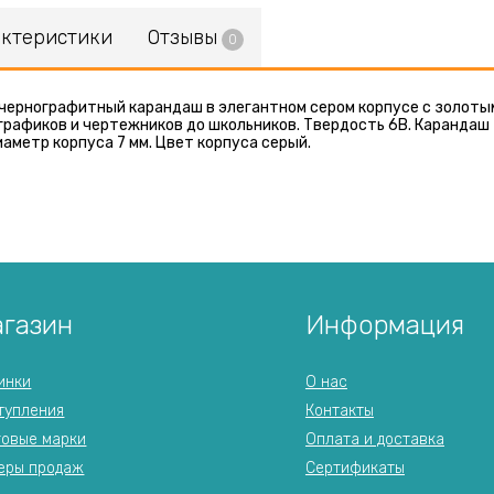
актеристики
Отзывы
0
ернографитный карандаш в элегантном сером корпусе с золотым
рафиков и чертежников до школьников. Твердость 6B. Карандаш 
иаметр корпуса 7 мм. Цвет корпуса серый.
газин
Информация
инки
О нас
тупления
Контакты
говые марки
Оплата и доставка
еры продаж
Сертификаты