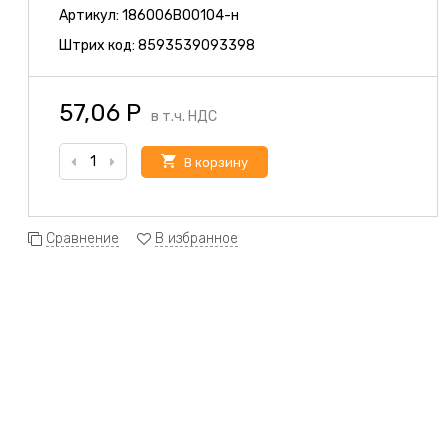
Артикул:
186006B00104-н
Штрих код:
8593539093398
57,06
Р
в т.ч. НДС
В корзину
Сравнение
В избранное