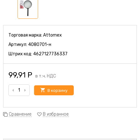
Торговая марка:
Attomex
Артикул:
4080701-н
Штрих код:
4627127736337
99,91
Р
в т.ч. НДС
В корзину
Сравнение
В избранное