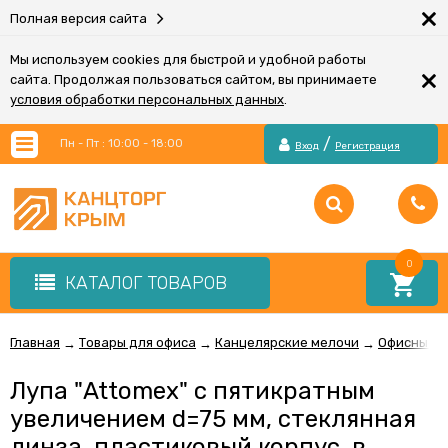
×
Полная версия сайта
Мы используем cookies для быстрой и удобной работы
×
сайта. Продолжая пользоваться сайтом, вы принимаете
условия обработки персональных данных
.
/
Пн - Пт : 10:00 - 18:00
Вход
Регистрация
0
КАТАЛОГ ТОВАРОВ
Главная
Товары для офиса
Канцелярские мелочи
Офисные м
→
→
→
Лупа "Attomex" с пятикратным
увеличением d=75 мм, стеклянная
линза, пластиковый корпус, в