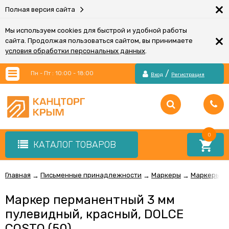
×
Полная версия сайта
Мы используем cookies для быстрой и удобной работы
×
сайта. Продолжая пользоваться сайтом, вы принимаете
условия обработки персональных данных
.
/
Пн - Пт : 10:00 - 18:00
Вход
Регистрация
0
КАТАЛОГ ТОВАРОВ
Главная
Письменные принадлежности
Маркеры
Маркеры п
→
→
→
Маркер перманентный 3 мм
пулевидный, красный, DOLCE
COSTO (50)