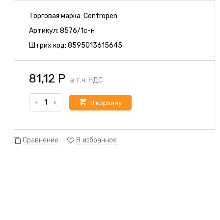
Торговая марка:
Centropen
Артикул:
8576/1с-н
Штрих код:
8595013615645
81,12
Р
в т.ч. НДС
В корзину
Сравнение
В избранное