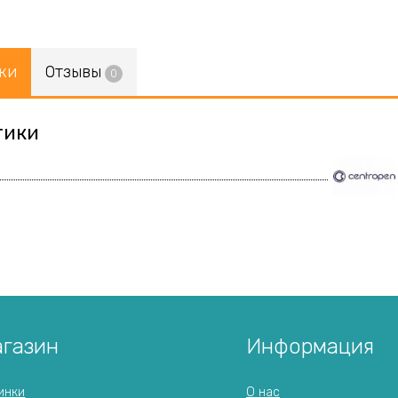
ки
Отзывы
0
тики
газин
Информация
инки
О нас