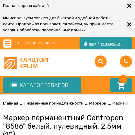
×
Полная версия сайта
Мы используем cookies для быстрой и удобной работы
×
сайта. Продолжая пользоваться сайтом, вы принимаете
условия обработки персональных данных
.
/
Пн - Пт : 10:00 - 18:00
Вход
Регистрация
0
КАТАЛОГ ТОВАРОВ
Главная
Письменные принадлежности
Маркеры
Маркеры п
→
→
→
Маркер перманентный Centropen
"8586" белый, пулевидный, 2,5мм
(10)