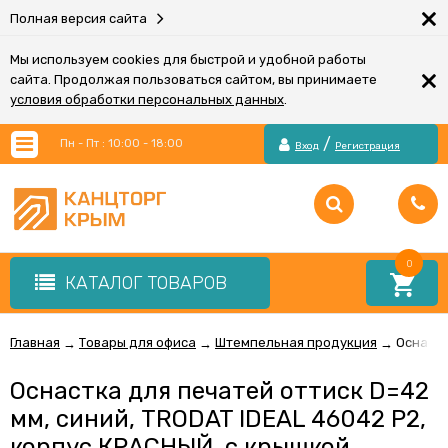
×
Полная версия сайта
Мы используем cookies для быстрой и удобной работы
×
сайта. Продолжая пользоваться сайтом, вы принимаете
условия обработки персональных данных
.
/
Пн - Пт : 10:00 - 18:00
Вход
Регистрация
0
КАТАЛОГ ТОВАРОВ
Главная
Товары для офиса
Штемпельная продукция
Оснастк
→
→
→
Оснастка для печатей оттиск D=42
мм, синий, TRODAT IDEAL 46042 P2,
корпус КРАСНЫЙ, c крышкой,