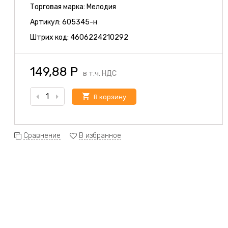
Торговая марка:
Мелодия
Артикул:
605345-н
Штрих код:
4606224210292
149,88
Р
в т.ч. НДС
В корзину
Сравнение
В избранное