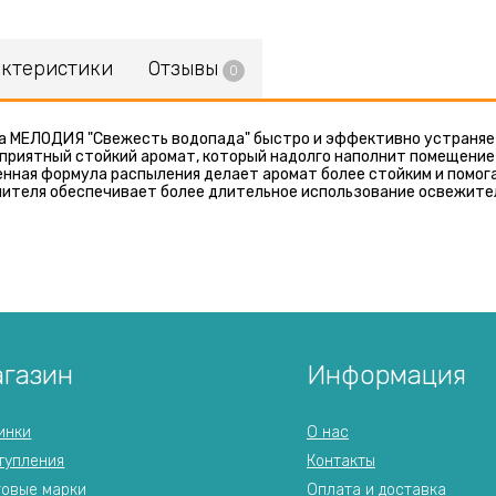
актеристики
Отзывы
0
а МЕЛОДИЯ "Свежесть водопада" быстро и эффективно устраняет
приятный стойкий аромат, который надолго наполнит помещение
нная формула распыления делает аромат более стойким и помог
ителя обеспечивает более длительное использование освежителя
газин
Информация
инки
О нас
тупления
Контакты
говые марки
Оплата и доставка