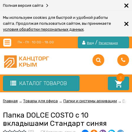
×
Полная версия сайта
Мы используем cookies для быстрой и удобной работы
×
сайта. Продолжая пользоваться сайтом, вы принимаете
условия обработки персональных данных
.
/
Пн - Пт : 10:00 - 18:00
Вход
Регистрация
0
КАТАЛОГ ТОВАРОВ
Главная
Товары для офиса
Папки и системы архивации
Папк
→
→
→
Папка DOLCE COSTO с 10
вкладышами Стандарт синяя