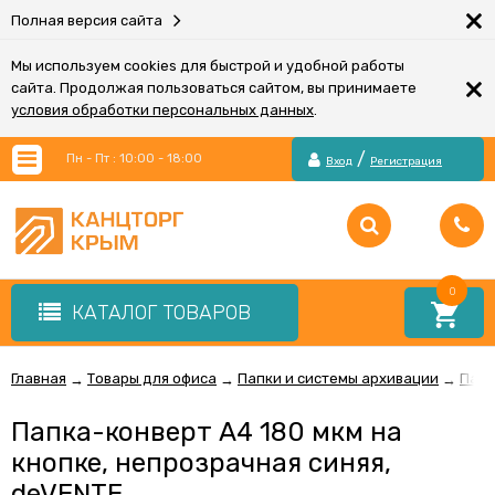
×
Полная версия сайта
Мы используем cookies для быстрой и удобной работы
×
сайта. Продолжая пользоваться сайтом, вы принимаете
условия обработки персональных данных
.
/
Пн - Пт : 10:00 - 18:00
Вход
Регистрация
0
КАТАЛОГ ТОВАРОВ
Главная
Товары для офиса
Папки и системы архивации
Папк
→
→
→
Папка-конверт A4 180 мкм на
кнопке, непрозрачная синяя,
deVENTE