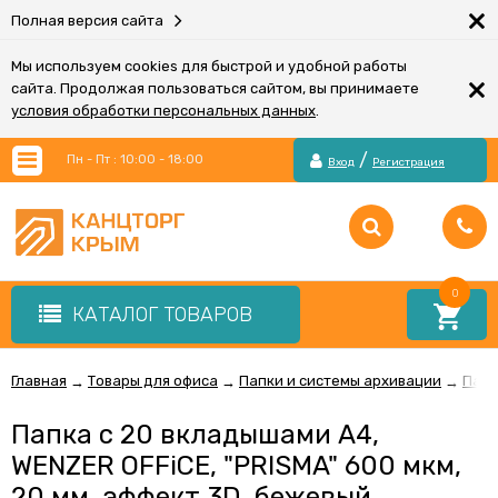
×
Полная версия сайта
Мы используем cookies для быстрой и удобной работы
×
сайта. Продолжая пользоваться сайтом, вы принимаете
условия обработки персональных данных
.
/
Пн - Пт : 10:00 - 18:00
Вход
Регистрация
0
КАТАЛОГ ТОВАРОВ
Главная
Товары для офиса
Папки и системы архивации
Папк
→
→
→
Папка с 20 вкладышами А4,
WENZER OFFiCE, "PRISMA" 600 мкм,
20 мм, эффект 3D, бежевый