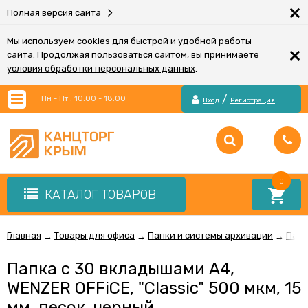
×
Полная версия сайта
Мы используем cookies для быстрой и удобной работы
×
сайта. Продолжая пользоваться сайтом, вы принимаете
условия обработки персональных данных
.
/
Пн - Пт : 10:00 - 18:00
Вход
Регистрация
0
КАТАЛОГ ТОВАРОВ
Главная
Товары для офиса
Папки и системы архивации
Папк
→
→
→
Папка с 30 вкладышами А4,
WENZER OFFiCE, "Classic" 500 мкм, 15
мм, песок, черный