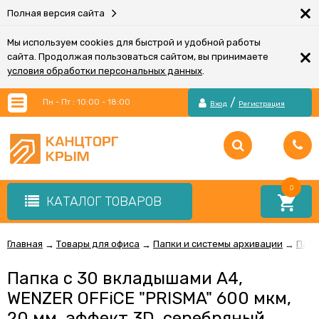
×
Полная версия сайта
Мы используем cookies для быстрой и удобной работы
×
сайта. Продолжая пользоваться сайтом, вы принимаете
условия обработки персональных данных
.
/
Пн - Пт : 10:00 - 18:00
Вход
Регистрация
0
КАТАЛОГ ТОВАРОВ
Главная
Товары для офиса
Папки и системы архивации
Папк
→
→
→
Папка с 30 вкладышами А4,
WENZER OFFiCE "PRISMA" 600 мкм,
20 мм, эффект 3D, серебряный