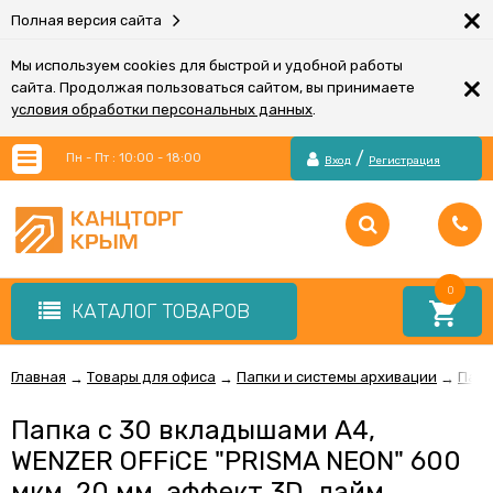
×
Полная версия сайта
Мы используем cookies для быстрой и удобной работы
×
сайта. Продолжая пользоваться сайтом, вы принимаете
условия обработки персональных данных
.
/
Пн - Пт : 10:00 - 18:00
Вход
Регистрация
0
КАТАЛОГ ТОВАРОВ
Главная
Товары для офиса
Папки и системы архивации
Папк
→
→
→
Папка с 30 вкладышами А4,
WENZER OFFiCE "PRISMA NEON" 600
мкм, 20 мм, эффект 3D, лайм