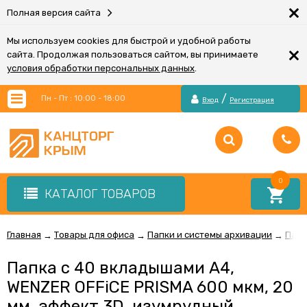
×
Полная версия сайта
Мы используем cookies для быстрой и удобной работы
×
сайта. Продолжая пользоваться сайтом, вы принимаете
условия обработки персональных данных
.
/
Пн - Пт : 10:00 - 18:00
Вход
Регистрация
0
КАТАЛОГ ТОВАРОВ
Главная
Товары для офиса
Папки и системы архивации
Папк
→
→
→
Папка с 40 вкладышами А4,
WENZER OFFiCE PRISMA 600 мкм, 20
мм, эффект 3D, изумрудный,