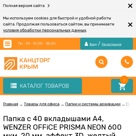
×
Полная версия сайта
Мы используем cookies для быстрой и удобной работы
×
сайта. Продолжая пользоваться сайтом, вы принимаете
условия обработки персональных данных
.
/
Пн - Пт : 10:00 - 18:00
Вход
Регистрация
0
КАТАЛОГ ТОВАРОВ
Главная
Товары для офиса
Папки и системы архивации
Папк
→
→
→
Папка с 40 вкладышами А4,
WENZER OFFiCE PRISMA NEON 600
мкм, 20 мм, эффект 3D, желтый,