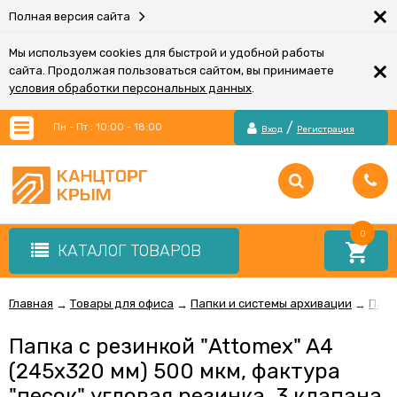
×
Полная версия сайта
Мы используем cookies для быстрой и удобной работы
×
сайта. Продолжая пользоваться сайтом, вы принимаете
условия обработки персональных данных
.
/
Пн - Пт : 10:00 - 18:00
Вход
Регистрация
0
КАТАЛОГ ТОВАРОВ
Главная
Товары для офиса
Папки и системы архивации
Папк
→
→
→
Папка с резинкой "Attomex" A4
(245x320 мм) 500 мкм, фактура
"песок" угловая резинка, 3 клапана,