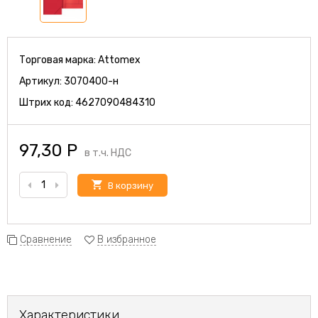
Торговая марка:
Attomex
Артикул:
3070400-н
Штрих код:
4627090484310
97,30
Р
в т.ч. НДС
В корзину
Сравнение
В избранное
Характеристики