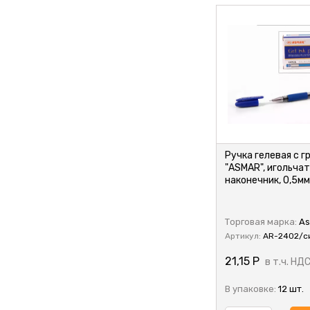
Ручка гелевая с г
ета
"ASMAR", игольча
наконечник, 0,5мм
Торговая марка:
As
Артикул:
AR-2402/с
21,15
Р
в т.ч. НД
В упаковке:
12 шт.