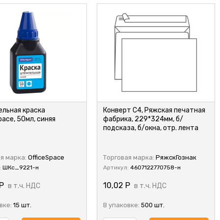
льная краска
Конверт C4, Ряжская печатная
pace, 50мл, синяя
фабрика, 229*324мм, б/
подсказа, б/окна, отр. лента
я марка:
OfficeSpace
Торговая марка:
РяжскГознак
:
ШКс_9221-н
Артикул:
4607122770758-н
Р
10,02
Р
в т.ч. НДС
в т.ч. НДС
вке:
15 шт.
В упаковке:
500 шт.