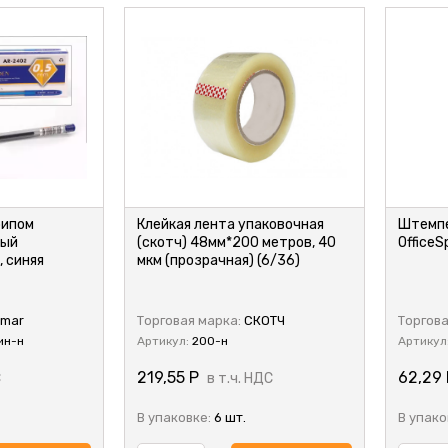
рипом
Клейкая лента упаковочная
Штемпе
тый
(скотч) 48мм*200 метров, 40
OfficeS
, синяя
мкм (прозрачная) (6/36)
mar
Торговая марка:
СКОТЧ
Торгова
ин-н
Артикул:
200-н
Артикул
219,55
Р
62,29
С
в т.ч. НДС
В упаковке:
6 шт.
В упако