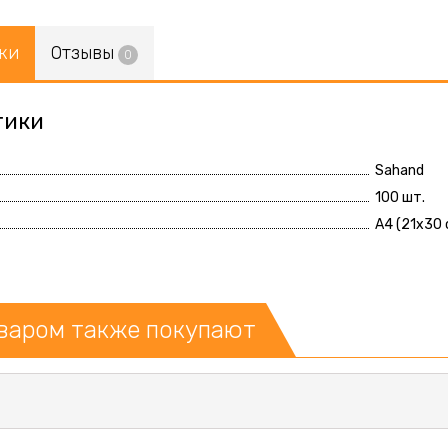
ки
Отзывы
0
тики
Sahand
100 шт.
А4 (21x30 
оваром также покупают