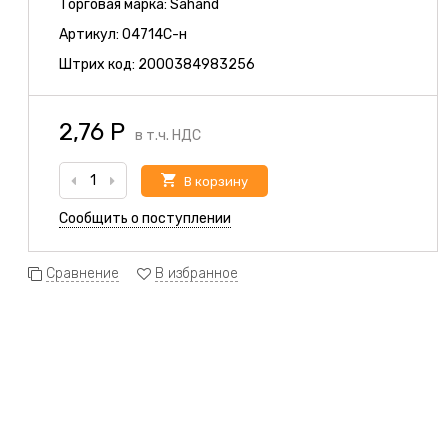
Торговая марка:
Sahand
Артикул:
04714C-н
Штрих код:
2000384983256
2,76
Р
в т.ч. НДС
В корзину
Сообщить о поступлении
Сравнение
В избранное