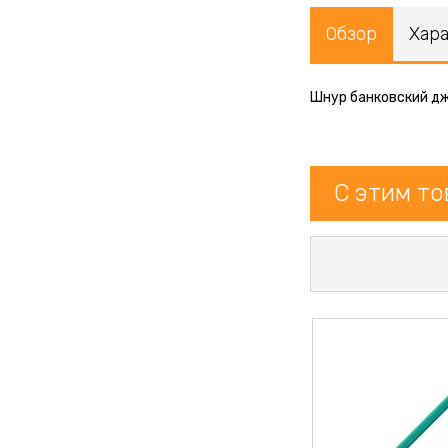
Обзор
Хар
Шнур банковский дж
С этим т