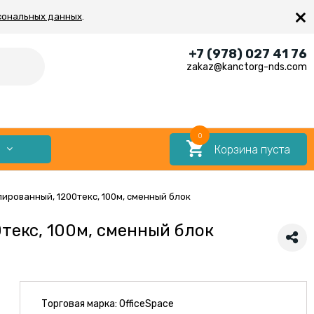
×
сональных данных
.
+7 (978) 027 41 76
zakaz@kanctorg-nds.com
0
Корзина пуста
Е
лированный, 1200текс, 100м, сменный блок
текс, 100м, сменный блок
Торговая марка:
OfficeSpace