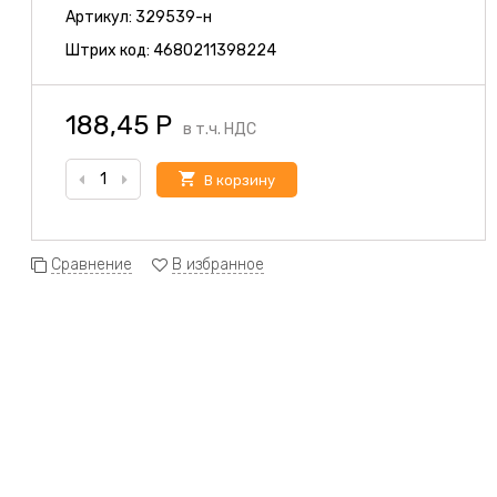
Артикул:
329539-н
Штрих код:
4680211398224
188,45
Р
в т.ч. НДС
В корзину
Сравнение
В избранное