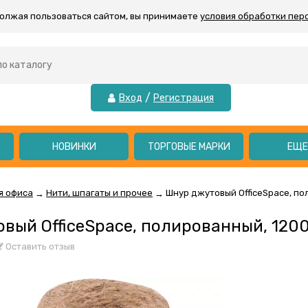
должая пользоваться сайтом, вы принимаете
условия обработки пер
/
Вход
Регистрация
НОВИНКИ
ТОРГОВЫЕ МАРКИ
ЕЩ
я офиса
Нити, шпагаты и прочее
Шнур джутовый OfficeSpace, по
→
→
вый OfficeSpace, полированный, 1200
Оставить отзыв