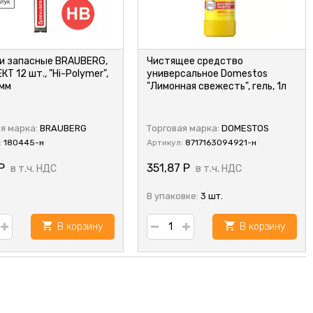
и запасные BRAUBERG,
Чистящее средство
Т 12 шт., "Hi-Polymer",
универсальное Domestos
 мм
"Лимонная свежесть", гель, 1л
я марка:
BRAUBERG
Торговая марка:
DOMESTOS
:
180445-н
Артикул:
8717163094921-н
Р
351,87
Р
в т.ч. НДС
в т.ч. НДС
В упаковке:
3 шт.
В корзину
В корзину