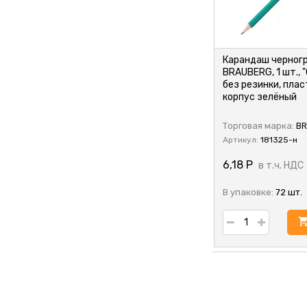
Карандаш черног
BRAUBERG, 1 шт., "
без резинки, плас
корпус зелёный
Торговая марка:
B
Артикул:
181325-н
6,18
Р
в т.ч. НДС
В упаковке:
72 шт.
у