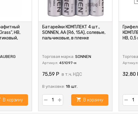
рафитный
Батарейки КОМПЛЕКТ 4 шт.,
Грифел
Grass", НВ,
SONNEN, АА (R6, 15А), солевые,
КОМПЛЕК
тиковый,
пальчиковые, в пленке
HB, 0,5
RAUBERG
Торговая марка:
SONNEN
Торгова
Артикул:
451097-н
Артикул
75,59
Р
32,80
в т.ч. НДС
В упаковке:
18 шт.
В корзину
В корзину